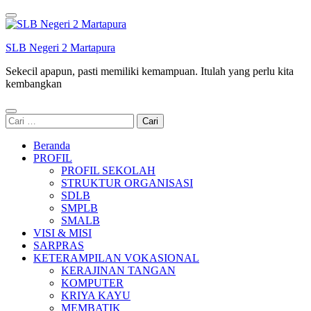
Lompat
ke
konten
SLB Negeri 2 Martapura
(Tekan
Enter)
Sekecil apapun, pasti memiliki kemampuan. Itulah yang perlu kita
kembangkan
Cari
untuk:
Beranda
PROFIL
PROFIL SEKOLAH
STRUKTUR ORGANISASI
SDLB
SMPLB
SMALB
VISI & MISI
SARPRAS
KETERAMPILAN VOKASIONAL
KERAJINAN TANGAN
KOMPUTER
KRIYA KAYU
MEMBATIK