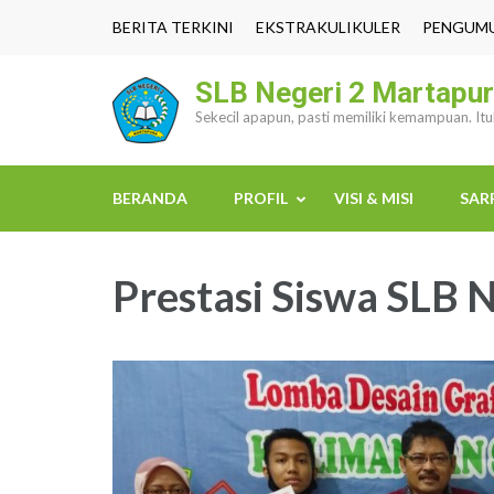
Lompat
BERITA TERKINI
EKSTRAKULIKULER
PENGUM
ke
konten
SLB Negeri 2 Martapu
(Tekan
Sekecil apapun, pasti memiliki kemampuan. It
Enter)
BERANDA
PROFIL
VISI & MISI
SAR
Prestasi Siswa SLB 