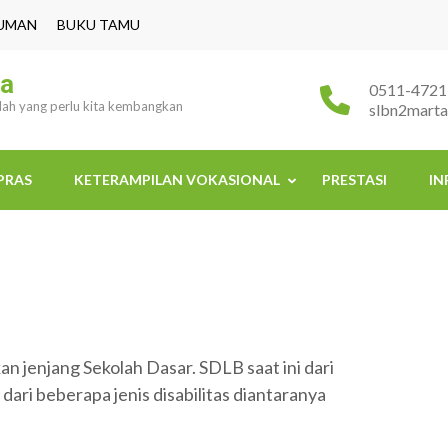
UMAN
BUKU TAMU
ra
0511-4721
ulah yang perlu kita kembangkan
slbn2mart
PRAS
KETERAMPILAN VOKASIONAL
PRESTASI
IN
 jenjang Sekolah Dasar. SDLB saat ini dari
 dari beberapa jenis disabilitas diantaranya