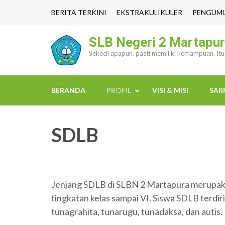
Lompat
BERITA TERKINI
EKSTRAKULIKULER
PENGUM
ke
konten
SLB Negeri 2 Martapu
(Tekan
Sekecil apapun, pasti memiliki kemampuan. It
Enter)
BERANDA
PROFIL
VISI & MISI
SAR
SDLB
Jenjang SDLB di SLBN 2 Martapura merupakan
tingkatan kelas sampai VI. Siswa SDLB terdiri
tunagrahita, tunarugu, tunadaksa, dan autis.