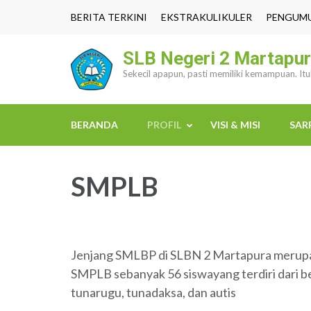
Lompat
BERITA TERKINI
EKSTRAKULIKULER
PENGUM
ke
konten
SLB Negeri 2 Martapu
(Tekan
Sekecil apapun, pasti memiliki kemampuan. It
Enter)
BERANDA
PROFIL
VISI & MISI
SAR
SMPLB
Jenjang SMLBP di SLBN 2 Martapura merupaka
SMPLB sebanyak 56 siswayang terdiri dari beb
tunarugu, tunadaksa, dan autis