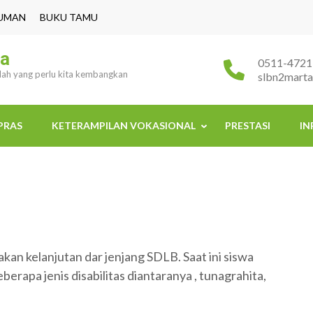
UMAN
BUKU TAMU
ra
0511-4721
ulah yang perlu kita kembangkan
slbn2mart
PRAS
KETERAMPILAN VOKASIONAL
PRESTASI
IN
n kelanjutan dar jenjang SDLB. Saat ini siswa
erapa jenis disabilitas diantaranya , tunagrahita,