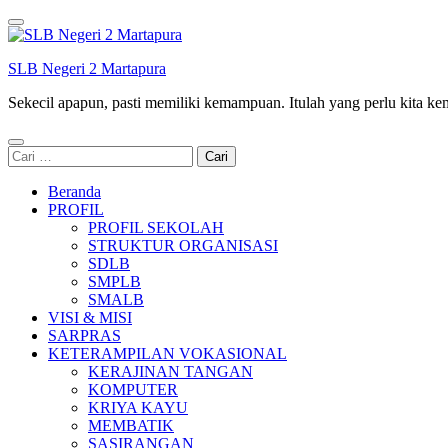
Lompat
ke
konten
SLB Negeri 2 Martapura
(Tekan
Enter)
Sekecil apapun, pasti memiliki kemampuan. Itulah yang perlu kita k
Cari
untuk:
Beranda
PROFIL
PROFIL SEKOLAH
STRUKTUR ORGANISASI
SDLB
SMPLB
SMALB
VISI & MISI
SARPRAS
KETERAMPILAN VOKASIONAL
KERAJINAN TANGAN
KOMPUTER
KRIYA KAYU
MEMBATIK
SASIRANGAN