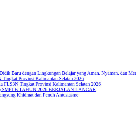
Didik Baru dengan Lingkungan Belajar yang Aman, Nyaman, dan M
 Tingkat Provinsi Kalimantan Selatan 2026
da FLS3N Tingkat Provinsi Kalimantan Selatan 2026
 SMPLB TAHUN 2026 BERJALAN LANCAR
langsung Khidmat dan Penuh Antusiasme