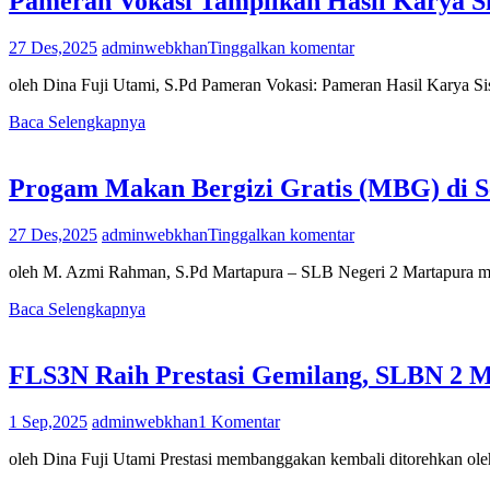
Pameran Vokasi Tampilkan Hasil Karya 
27 Des,2025
adminwebkhan
Tinggalkan komentar
oleh Dina Fuji Utami, S.Pd Pameran Vokasi: Pameran Hasil Karya
Baca Selengkapnya
Progam Makan Bergizi Gratis (MBG) di Se
27 Des,2025
adminwebkhan
Tinggalkan komentar
oleh M. Azmi Rahman, S.Pd Martapura – SLB Negeri 2 Martapura m
Baca Selengkapnya
FLS3N Raih Prestasi Gemilang, SLBN 2 M
1 Sep,2025
adminwebkhan
1 Komentar
oleh Dina Fuji Utami Prestasi membanggakan kembali ditorehkan ol