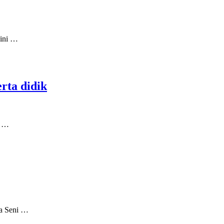
 ini …
rta didik
i …
ba Seni …