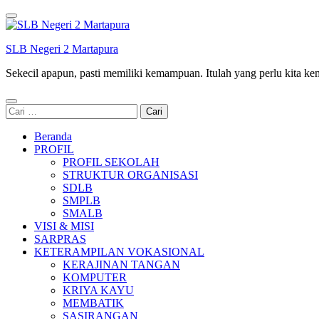
Lompat
ke
konten
SLB Negeri 2 Martapura
(Tekan
Enter)
Sekecil apapun, pasti memiliki kemampuan. Itulah yang perlu kita k
Cari
untuk:
Beranda
PROFIL
PROFIL SEKOLAH
STRUKTUR ORGANISASI
SDLB
SMPLB
SMALB
VISI & MISI
SARPRAS
KETERAMPILAN VOKASIONAL
KERAJINAN TANGAN
KOMPUTER
KRIYA KAYU
MEMBATIK
SASIRANGAN