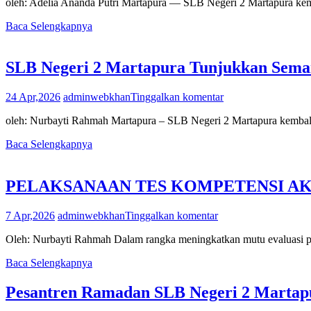
oleh: Adelia Ananda Putri Martapura — SLB Negeri 2 Martapura k
Baca Selengkapnya
SLB Negeri 2 Martapura Tunjukkan Semang
24 Apr,2026
adminwebkhan
Tinggalkan komentar
oleh: Nurbayti Rahmah Martapura – SLB Negeri 2 Martapura kembal
Baca Selengkapnya
PELAKSANAAN TES KOMPETENSI AK
7 Apr,2026
adminwebkhan
Tinggalkan komentar
Oleh: Nurbayti Rahmah Dalam rangka meningkatkan mutu evaluasi p
Baca Selengkapnya
Pesantren Ramadan SLB Negeri 2 Martap