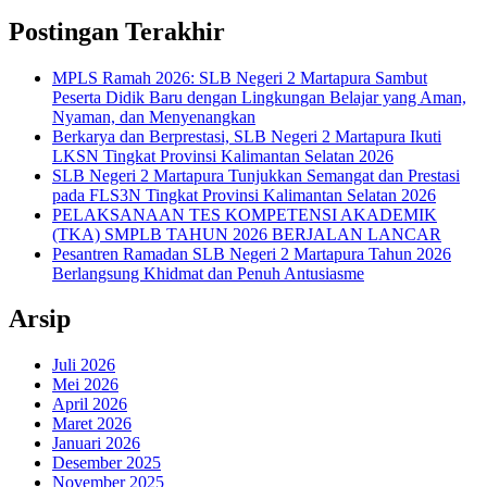
untuk:
Postingan Terakhir
MPLS Ramah 2026: SLB Negeri 2 Martapura Sambut
Peserta Didik Baru dengan Lingkungan Belajar yang Aman,
Nyaman, dan Menyenangkan
Berkarya dan Berprestasi, SLB Negeri 2 Martapura Ikuti
LKSN Tingkat Provinsi Kalimantan Selatan 2026
SLB Negeri 2 Martapura Tunjukkan Semangat dan Prestasi
pada FLS3N Tingkat Provinsi Kalimantan Selatan 2026
PELAKSANAAN TES KOMPETENSI AKADEMIK
(TKA) SMPLB TAHUN 2026 BERJALAN LANCAR
Pesantren Ramadan SLB Negeri 2 Martapura Tahun 2026
Berlangsung Khidmat dan Penuh Antusiasme
Arsip
Juli 2026
Mei 2026
April 2026
Maret 2026
Januari 2026
Desember 2025
November 2025