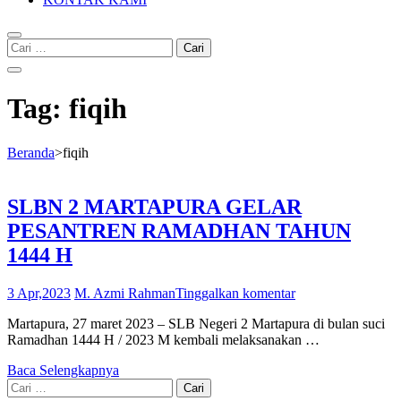
Cari
untuk:
Tag:
fiqih
Beranda
>
fiqih
SLBN 2 MARTAPURA GELAR
PESANTREN RAMADHAN TAHUN
1444 H
3 Apr,2023
M. Azmi Rahman
Tinggalkan komentar
Martapura, 27 maret 2023 – SLB Negeri 2 Martapura di bulan suci
Ramadhan 1444 H / 2023 M kembali melaksanakan …
Baca Selengkapnya
Cari