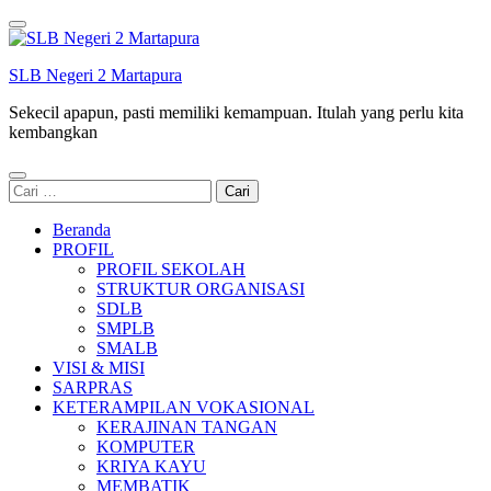
Lompat
ke
konten
SLB Negeri 2 Martapura
(Tekan
Enter)
Sekecil apapun, pasti memiliki kemampuan. Itulah yang perlu kita
kembangkan
Cari
untuk:
Beranda
PROFIL
PROFIL SEKOLAH
STRUKTUR ORGANISASI
SDLB
SMPLB
SMALB
VISI & MISI
SARPRAS
KETERAMPILAN VOKASIONAL
KERAJINAN TANGAN
KOMPUTER
KRIYA KAYU
MEMBATIK