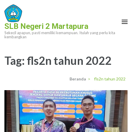
Lompat
ke
konten
SLB Negeri 2 Martapura
(Tekan
Sekecil apapun, pasti memiliki kemampuan. Itulah yang perlu kita
Enter)
kembangkan
Tag:
fls2n tahun 2022
Beranda
>
fls2n tahun 2022