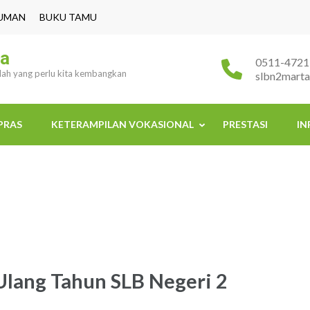
UMAN
BUKU TAMU
ra
0511-4721
ulah yang perlu kita kembangkan
slbn2mart
PRAS
KETERAMPILAN VOKASIONAL
PRESTASI
IN
Ulang Tahun SLB Negeri 2