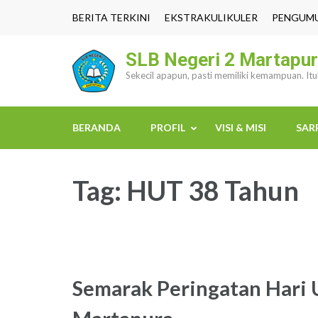
Lompat
BERITA TERKINI
EKSTRAKULIKULER
PENGUM
ke
konten
SLB Negeri 2 Martapu
(Tekan
Sekecil apapun, pasti memiliki kemampuan. It
Enter)
BERANDA
PROFIL
VISI & MISI
SAR
Tag:
HUT 38 Tahun
Semarak Peringatan Hari 