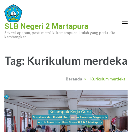
Lompat
ke
konten
SLB Negeri 2 Martapura
(Tekan
Sekecil apapun, pasti memiliki kemampuan. Itulah yang perlu kita
Enter)
kembangkan
Tag:
Kurikulum merdeka
Beranda
>
Kurikulum merdeka