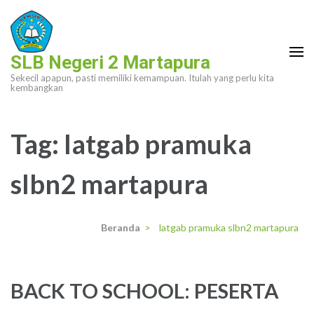
Lompat
ke
konten
SLB Negeri 2 Martapura
(Tekan
Sekecil apapun, pasti memiliki kemampuan. Itulah yang perlu kita
Enter)
kembangkan
Tag:
latgab pramuka
slbn2 martapura
Beranda
>
latgab pramuka slbn2 martapura
BACK TO SCHOOL: PESERTA