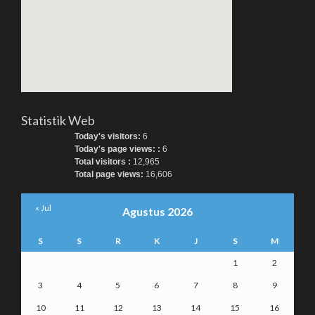
Statistik Web
Today's visitors:
6
Today's page views: :
6
Total visitors :
12,965
Total page views:
16,606
« Jul
Agustus 2026
S
S
R
K
J
S
M
1
2
3
4
5
6
7
8
9
10
11
12
13
14
15
16