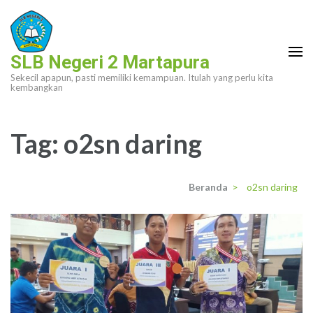
Lompat
ke
konten
SLB Negeri 2 Martapura
(Tekan
Sekecil apapun, pasti memiliki kemampuan. Itulah yang perlu kita
Enter)
kembangkan
Tag:
o2sn daring
Beranda
>
o2sn daring