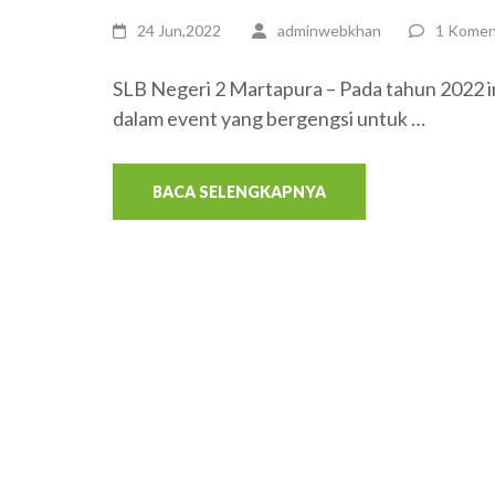
24 Jun,2022
adminwebkhan
1 Komen
SLB Negeri 2 Martapura – Pada tahun 2022 in
dalam event yang bergengsi untuk …
BACA SELENGKAPNYA