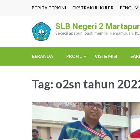
Lompat
BERITA TERKINI
EKSTRAKULIKULER
PENGUM
ke
konten
SLB Negeri 2 Martapu
(Tekan
Sekecil apapun, pasti memiliki kemampuan. It
Enter)
BERANDA
PROFIL
VISI & MISI
SAR
Tag:
o2sn tahun 202