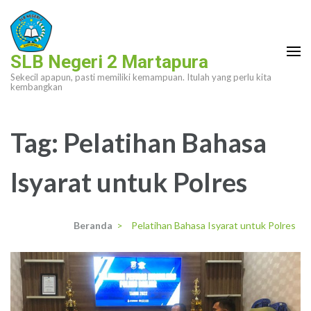
Lompat
ke
konten
SLB Negeri 2 Martapura
(Tekan
Sekecil apapun, pasti memiliki kemampuan. Itulah yang perlu kita
Enter)
kembangkan
Tag:
Pelatihan Bahasa
Isyarat untuk Polres
Beranda
>
Pelatihan Bahasa Isyarat untuk Polres