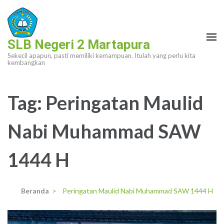
Lompat
ke
konten
SLB Negeri 2 Martapura
(Tekan
Sekecil apapun, pasti memiliki kemampuan. Itulah yang perlu kita
Enter)
kembangkan
Tag:
Peringatan Maulid
Nabi Muhammad SAW
1444 H
Beranda
>
Peringatan Maulid Nabi Muhammad SAW 1444 H