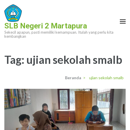
Lompat
ke
konten
SLB Negeri 2 Martapura
(Tekan
Sekecil apapun, pasti memiliki kemampuan. Itulah yang perlu kita
Enter)
kembangkan
Tag:
ujian sekolah smalb
Beranda
>
ujian sekolah smalb