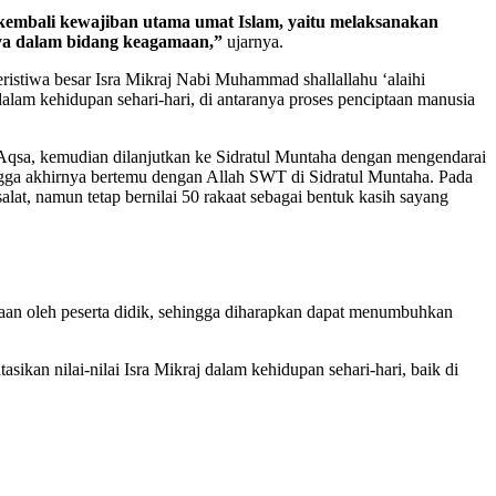
 kembali kewajiban utama umat Islam, yaitu melaksanakan
snya dalam bidang keagamaan,”
ujarnya.
ristiwa besar Isra Mikraj Nabi Muhammad shallallahu ‘alaihi
lam kehidupan sehari-hari, di antaranya proses penciptaan manusia
Aqsa, kemudian dilanjutkan ke Sidratul Muntaha dengan mengendarai
ngga akhirnya bertemu dengan Allah SWT di Sidratul Muntaha. Pada
at, namun tetap bernilai 50 rakaat sebagai bentuk kasih sayang
iraan oleh peserta didik, sehingga diharapkan dapat menumbuhkan
an nilai-nilai Isra Mikraj dalam kehidupan sehari-hari, baik di