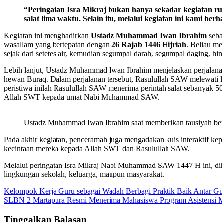
“Peringatan Isra Mikraj bukan hanya sekadar kegiatan r
salat lima waktu. Selain itu, melalui kegiatan ini kami b
Kegiatan ini menghadirkan
Ustadz Muhammad Iwan Ibrahim
seba
wasallam yang bertepatan dengan
26 Rajab 1446 Hijriah
. Beliau m
sejak dari setetes air, kemudian segumpal darah, segumpal daging, 
Lebih lanjut, Ustadz Muhammad Iwan Ibrahim menjelaskan perjalana
hewan Buraq. Dalam perjalanan tersebut, Rasulullah SAW melewati l
peristiwa inilah Rasulullah SAW menerima perintah salat sebanyak 50
Allah SWT kepada umat Nabi Muhammad SAW.
Ustadz Muhammad Iwan Ibrahim saat memberikan tausiyah berka
Pada akhir kegiatan, penceramah juga mengadakan kuis interaktif ke
kecintaan mereka kepada Allah SWT dan Rasulullah SAW.
Melalui peringatan Isra Mikraj Nabi Muhammad SAW 1447 H ini, diha
lingkungan sekolah, keluarga, maupun masyarakat.
Navigasi
Kelompok Kerja Guru sebagai Wadah Berbagi Praktik Baik Antar Gu
SLBN 2 Martapura Resmi Menerima Mahasiswa Program Asistensi 
pos
Tinggalkan Balasan