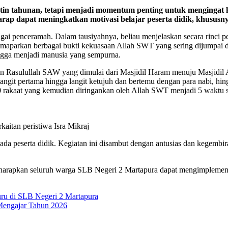
utin tahunan, tetapi menjadi momentum penting untuk mengingat
erharap dapat meningkatkan motivasi belajar peserta didik, khusu
gai penceramah. Dalam tausiyahnya, beliau menjelaskan secara rinci pe
emaparkan berbagai bukti kekuasaan Allah SWT yang sering dijumpai da
hingga menjadi manusia yang sempurna.
n Rasulullah SAW yang dimulai dari Masjidil Haram menuju Masjidil 
angit pertama hingga langit ketujuh dan bertemu dengan para nabi, hi
 rakaat yang kemudian diringankan oleh Allah SWT menjadi 5 waktu sal
itan peristiwa Isra Mikraj
pada peserta didik. Kegiatan ini disambut dengan antusias dan kegemb
rapkan seluruh warga SLB Negeri 2 Martapura dapat mengimplementasik
ru di SLB Negeri 2 Martapura
Mengajar Tahun 2026