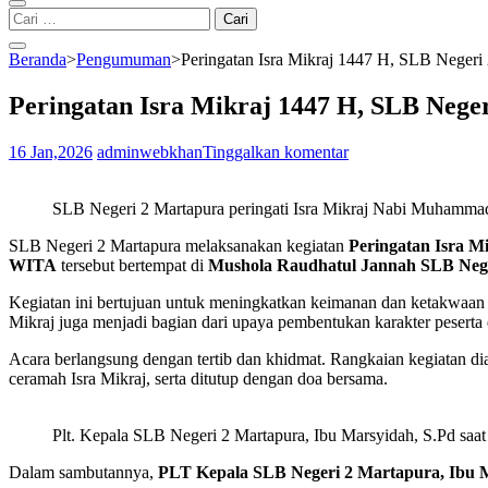
Cari
untuk:
Beranda
>
Pengumuman
>
Peringatan Isra Mikraj 1447 H, SLB Negeri 
Peringatan Isra Mikraj 1447 H, SLB Neger
16 Jan,2026
adminwebkhan
Tinggalkan komentar
SLB Negeri 2 Martapura peringati Isra Mikraj Nabi Muham
SLB Negeri 2 Martapura melaksanakan kegiatan
Peringatan Isra 
WITA
tersebut bertempat di
Mushola Raudhatul Jannah SLB Neg
Kegiatan ini bertujuan untuk meningkatkan keimanan dan ketakwaan 
Mikraj juga menjadi bagian dari upaya pembentukan karakter peserta
Acara berlangsung dengan tertib dan khidmat. Rangkaian kegiatan d
ceramah Isra Mikraj, serta ditutup dengan doa bersama.
Plt. Kepala SLB Negeri 2 Martapura, Ibu Marsyidah, S.Pd sa
Dalam sambutannya,
PLT Kepala SLB Negeri 2 Martapura, Ibu M