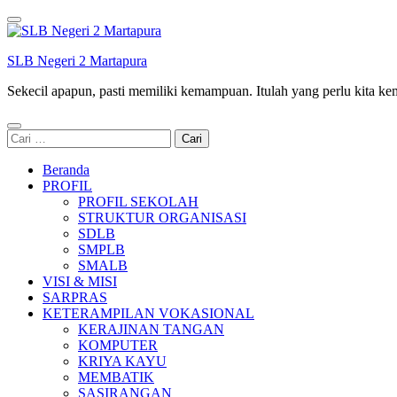
Lompat
ke
konten
SLB Negeri 2 Martapura
(Tekan
Enter)
Sekecil apapun, pasti memiliki kemampuan. Itulah yang perlu kita k
Cari
untuk:
Beranda
PROFIL
PROFIL SEKOLAH
STRUKTUR ORGANISASI
SDLB
SMPLB
SMALB
VISI & MISI
SARPRAS
KETERAMPILAN VOKASIONAL
KERAJINAN TANGAN
KOMPUTER
KRIYA KAYU
MEMBATIK
SASIRANGAN