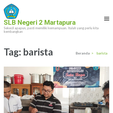
Lompat
ke
konten
SLB Negeri 2 Martapura
(Tekan
Sekecil apapun, pasti memiliki kemampuan. Itulah yang perlu kita
Enter)
kembangkan
Tag:
barista
Beranda
>
barista