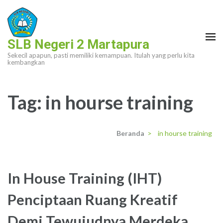
Lompat
ke
konten
SLB Negeri 2 Martapura
(Tekan
Sekecil apapun, pasti memiliki kemampuan. Itulah yang perlu kita
Enter)
kembangkan
Tag:
in hourse training
Beranda
>
in hourse training
In House Training (IHT)
Penciptaan Ruang Kreatif
Demi Tewujudnya Merdeka