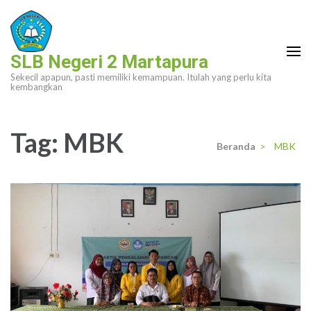
Lompat
ke
konten
SLB Negeri 2 Martapura
(Tekan
Sekecil apapun, pasti memiliki kemampuan. Itulah yang perlu kita
Enter)
kembangkan
Tag:
MBK
Beranda
>
MBK