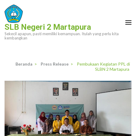
Lompat
ke
konten
SLB Negeri 2 Martapura
(Tekan
Sekecil apapun, pasti memiliki kemampuan. Itulah yang perlu kita
Enter)
kembangkan
Beranda
>
Press Release
>
Pembukaan Kegiatan PPL di
SLBN 2 Martapura