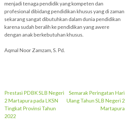
menjadi tenaga pendidik yang kompeten dan
profesional dibidang pendidikan khusus yang di zaman
sekarang sangat dibutuhkan dalam dunia pendidikan
karena sudah beralih ke pendidikan yang awere
dengan anak berkebutuhan khusus.
Aqmal Noor Zamzam, S. Pd.
Navigasi
Prestasi PDBK SLB Negeri
Semarak Peringatan Hari
2 Martapura pada LKSN
Ulang Tahun SLB Negeri 2
pos
Tingkat Provinsi Tahun
Martapura
2022