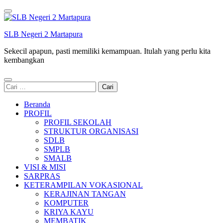
Lompat
ke
konten
SLB Negeri 2 Martapura
(Tekan
Enter)
Sekecil apapun, pasti memiliki kemampuan. Itulah yang perlu kita
kembangkan
Cari
untuk:
Beranda
PROFIL
PROFIL SEKOLAH
STRUKTUR ORGANISASI
SDLB
SMPLB
SMALB
VISI & MISI
SARPRAS
KETERAMPILAN VOKASIONAL
KERAJINAN TANGAN
KOMPUTER
KRIYA KAYU
MEMBATIK