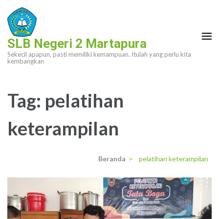
Lompat
ke
konten
SLB Negeri 2 Martapura
(Tekan
Sekecil apapun, pasti memiliki kemampuan. Itulah yang perlu kita
Enter)
kembangkan
Tag:
pelatihan
keterampilan
Beranda
>
pelatihan keterampilan