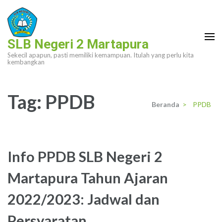
Lompat
ke
konten
SLB Negeri 2 Martapura
(Tekan
Sekecil apapun, pasti memiliki kemampuan. Itulah yang perlu kita
Enter)
kembangkan
Tag:
PPDB
Beranda
>
PPDB
Info PPDB SLB Negeri 2
Martapura Tahun Ajaran
2022/2023: Jadwal dan
Persyaratan