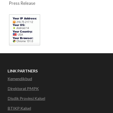
Press Release
LINK PARTNERS
Kemendikbud
Direktorat PMPK
Disdik Provinsi Kalsel
BTIKP Kalsel