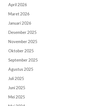
April 2026
Maret 2026
Januari 2026
Desember 2025
November 2025
Oktober 2025
September 2025
Agustus 2025
Juli 2025
Juni 2025
Mei 2025