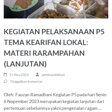
KEGIATAN PELAKSANAAN P5
TEMA KEARIFAN LOKAL:
MATERI RARAMPAHAN
(LANJUTAN)
15 Nov,2023
adminwebkhan
Tinggalkan komentar
Oleh: Fauzan Ramadhani Kegiatan P5 pada hari Senin
6 Nopember 2023 merupakan kegiatan lanjutan dari
pertemuan sebelumnya yakni pengenalan ragam …