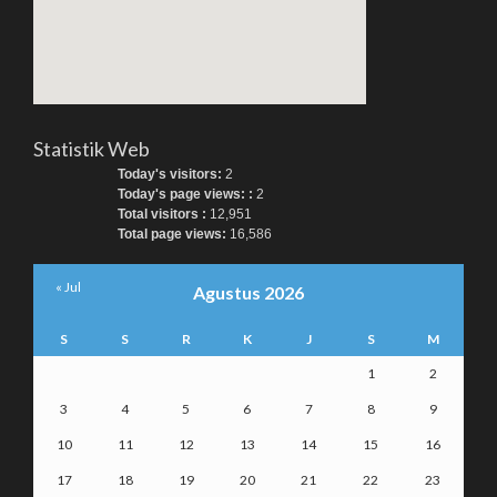
Statistik Web
Today's visitors:
2
Today's page views: :
2
Total visitors :
12,951
Total page views:
16,586
« Jul
Agustus 2026
S
S
R
K
J
S
M
1
2
3
4
5
6
7
8
9
10
11
12
13
14
15
16
17
18
19
20
21
22
23