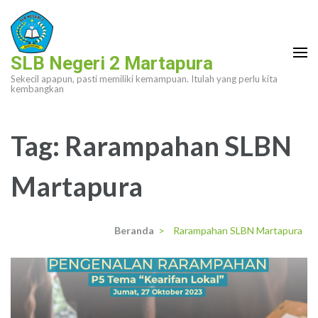
Lompat
ke
konten
SLB Negeri 2 Martapura
(Tekan
Sekecil apapun, pasti memiliki kemampuan. Itulah yang perlu kita
Enter)
kembangkan
Tag:
Rarampahan SLBN
Martapura
Beranda
>
Rarampahan SLBN Martapura