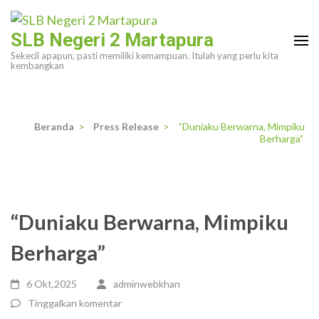
Lompat
ke
SLB Negeri 2 Martapura
konten
Sekecil apapun, pasti memiliki kemampuan. Itulah yang perlu kita
(Tekan
kembangkan
Enter)
Beranda
>
Press Release
>
“Duniaku Berwarna, Mimpiku
Berharga”
“Duniaku Berwarna, Mimpiku
Berharga”
6 Okt,2025
adminwebkhan
Tinggalkan komentar