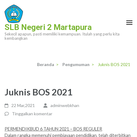
Lompat
ke
konten
SLB Negeri 2 Martapura
(Tekan
Sekecil apapun, pasti memiliki kemampuan. Itulah yang perlu kita
Enter)
kembangkan
Beranda
>
Pengumuman
>
Juknis BOS 2021
Juknis BOS 2021
22 Mar,2021
adminwebkhan
Tinggalkan komentar
PERMENDIKBUD 6 TAHUN 2021 – BOS REGULER
Dalam rangka memenuhi pembiayaan pendidikan, telah diterbitkan