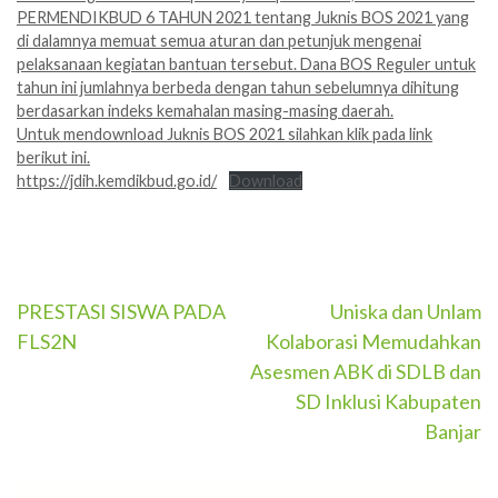
PERMENDIKBUD 6 TAHUN 2021 tentang Juknis BOS 2021 yang
di dalamnya memuat semua aturan dan petunjuk mengenai
pelaksanaan kegiatan bantuan tersebut. Dana BOS Reguler untuk
tahun ini jumlahnya berbeda dengan tahun sebelumnya dihitung
berdasarkan indeks kemahalan masing-masing daerah.
Untuk mendownload Juknis BOS 2021 silahkan klik pada link
berikut ini.
https://jdih.kemdikbud.go.id/
Download
Navigasi
PRESTASI SISWA PADA
Uniska dan Unlam
FLS2N
Kolaborasi Memudahkan
pos
Asesmen ABK di SDLB dan
SD Inklusi Kabupaten
Banjar