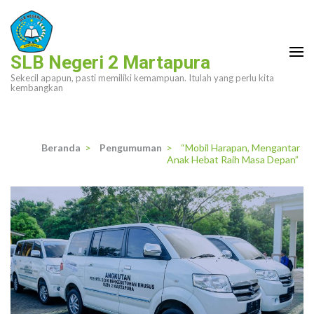
Lompat
ke
konten
SLB Negeri 2 Martapura
(Tekan
Sekecil apapun, pasti memiliki kemampuan. Itulah yang perlu kita
Enter)
kembangkan
Beranda
>
Pengumuman
>
“Mobil Harapan, Mengantar
Anak Hebat Raih Masa Depan”