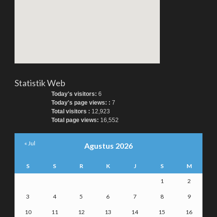
Statistik Web
Today's visitors:
6
Today's page views: :
7
Total visitors :
12,923
Total page views:
16,552
« Jul
Agustus 2026
S
S
R
K
J
S
M
1
2
3
4
5
6
7
8
9
10
11
12
13
14
15
16