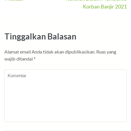
Korban Banjir 2021
Tinggalkan Balasan
Alamat email Anda tidak akan dipublikasikan.
Ruas yang
wajib ditandai
*
Komentar