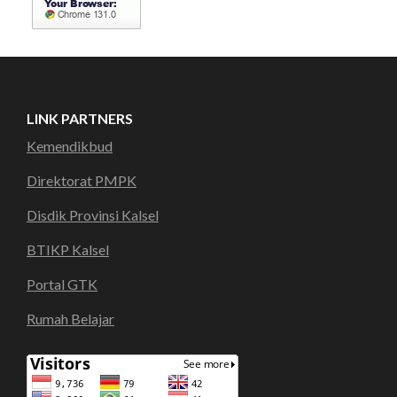
LINK PARTNERS
Kemendikbud
Direktorat PMPK
Disdik Provinsi Kalsel
BTIKP Kalsel
Portal GTK
Rumah Belajar