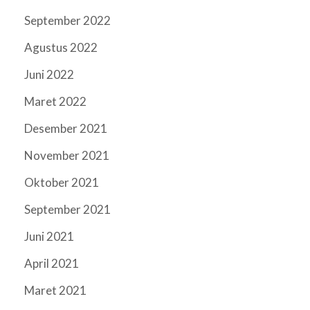
September 2022
Agustus 2022
Juni 2022
Maret 2022
Desember 2021
November 2021
Oktober 2021
September 2021
Juni 2021
April 2021
Maret 2021