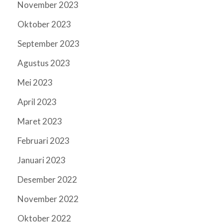
November 2023
Oktober 2023
September 2023
Agustus 2023
Mei 2023
April 2023
Maret 2023
Februari 2023
Januari 2023
Desember 2022
November 2022
Oktober 2022