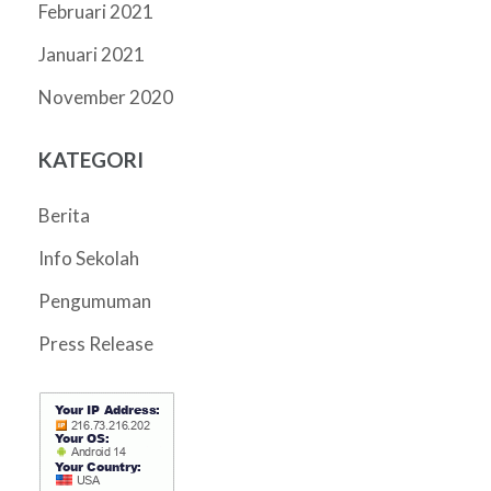
Februari 2021
Januari 2021
November 2020
KATEGORI
Berita
Info Sekolah
Pengumuman
Press Release