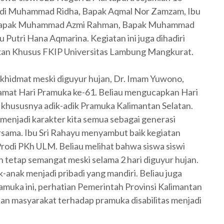
k Adi Muhammad Ridha, Bapak Aqmal Nor Zamzam, Ibu
, Bapak Muhammad Azmi Rahman, Bapak Muhammad
 Putri Hana Aqmarina. Kegiatan ini juga dihadiri
ikan Khusus FKIP Universitas Lambung Mangkurat.
khidmat meski diguyur hujan, Dr. Imam Yuwono,
mat Hari Pramuka ke-61. Beliau mengucapkan Hari
khususnya adik-adik Pramuka Kalimantan Selatan.
menjadi karakter kita semua sebagai generasi
rsama. Ibu Sri Rahayu menyambut baik kegiatan
rodi PKh ULM. Beliau melihat bahwa siswa siswi
n tetap semangat meski selama 2 hari diguyur hujan.
-anak menjadi pribadi yang mandiri. Beliau juga
ramuka ini, perhatian Pemerintah Provinsi Kalimantan
dan masyarakat terhadap pramuka disabilitas menjadi