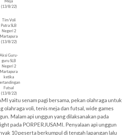
Meja
(13/8/22)
Tim Voli
Putra SLB
Negeri 2
Martapura
(13/8/22)
Aksi Guru-
guru SLB
Negeri 2
Martapura
ketika
ertandingan
Futsal
(13/8/22)
I yaitu senam pagi bersama, pekan olahraga untuk
g olahraga voli, tenis meja dan futsal, wide games
ggun. Malam api unggun yang dilaksanakan pada
hlight pada PORPERJUSAMI. Penyalaan api unggun
nyak 10 peserta berkumpul di tengah lapangan lalu