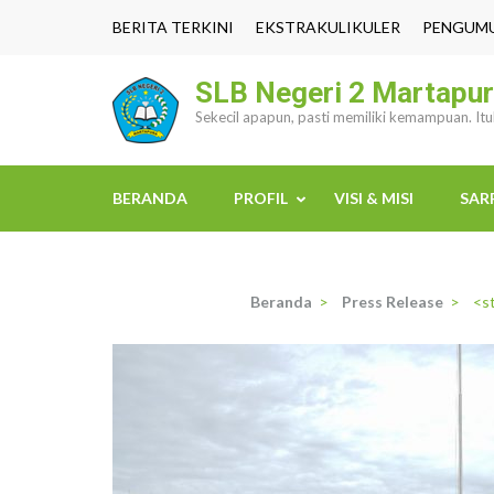
Lompat
BERITA TERKINI
EKSTRAKULIKULER
PENGUM
ke
konten
SLB Negeri 2 Martapu
(Tekan
Sekecil apapun, pasti memiliki kemampuan. It
Enter)
BERANDA
PROFIL
VISI & MISI
SAR
Beranda
>
Press Release
>
<s