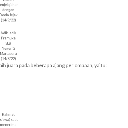
enjelajahan
dengan
Tanda Jejak
(14/9/22)
Adik-adik
Pramuka
SLB
Negeri 2
Martapura
(14/8/22)
ih juara pada beberapa ajang perlombaan, yaitu:
Rahmat
(siswa) saat
menerima