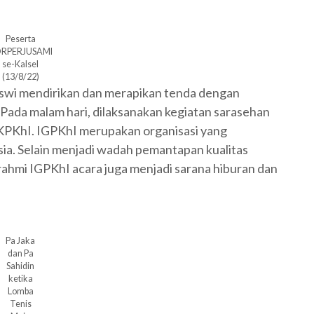
Peserta
RPERJUSAMI
se-Kalsel
(13/8/22)
siswi mendirikan dan merapikan tenda dengan
 Pada malam hari, dilaksanakan kegiatan sarasehan
KPKhI. IGPKhI merupakan organisasi yang
ia. Selain menjadi wadah pemantapan kualitas
rrahmi IGPKhI acara juga menjadi sarana hiburan dan
Pa Jaka
dan Pa
Sahidin
ketika
Lomba
Tenis