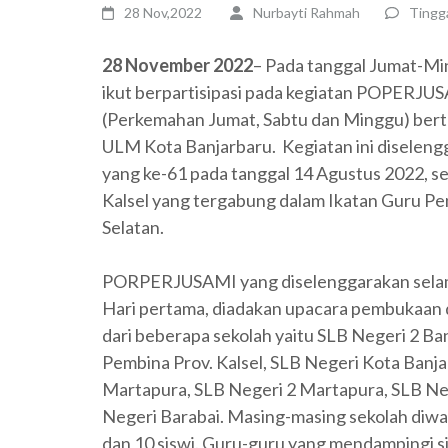
28 Nov,2022
Nurbayti Rahmah
Tingg
28 November 2022
– Pada tanggal Jumat-Mi
ikut berpartisipasi pada kegiatan POPERJ
(Perkemahan Jumat, Sabtu dan Minggu) bert
ULM Kota Banjarbaru. Kegiatan ini diselen
yang ke-61 pada tanggal 14 Agustus 2022, se
Kalsel yang tergabung dalam Ikatan Guru Pe
Selatan.
PORPERJUSAMI yang diselenggarakan selama 
Hari pertama, diadakan upacara pembukaa
dari beberapa sekolah yaitu SLB Negeri 2 Ba
Pembina Prov. Kalsel, SLB Negeri Kota Banja
Martapura, SLB Negeri 2 Martapura, SLB Neg
Negeri Barabai. Masing-masing sekolah diwaki
dan 10 siswi. Guru-guru yang mendampingi s