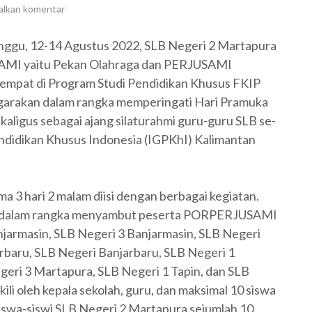
alkan komentar
nggu, 12-14 Agustus 2022, SLB Negeri 2 Martapura
USAMI yaitu Pekan Olahraga dan PERJUSAMI
empat di Program Studi Pendidikan Khusus FKIP
ggarakan dalam rangka memperingati Hari Pramuka
kaligus sebagai ajang silaturahmi guru-guru SLB se-
ndidikan Khusus Indonesia (IGPKhI) Kalimantan
3 hari 2 malam diisi dengan berbagai kegiatan.
n dalam rangka menyambut peserta PORPERJUSAMI
njarmasin, SLB Negeri 3 Banjarmasin, SLB Negeri
rbaru, SLB Negeri Banjarbaru, SLB Negeri 1
eri 3 Martapura, SLB Negeri 1 Tapin, dan SLB
li oleh kepala sekolah, guru, dan maksimal 10 siswa
iswa-siswi SLB Negeri 2 Martapura sejumlah 10