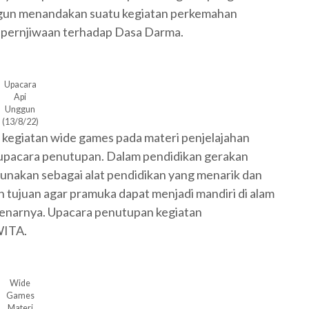
gun menandakan suatu kegiatan perkemahan
i pernjiwaan terhadap Dasa Darma.
Upacara
Api
Unggun
(13/8/22)
egiatan wide games pada materi penjelajahan
 upacara penutupan. Dalam pendidikan gerakan
gunakan sebagai alat pendidikan yang menarik dan
 tujuan agar pramuka dapat menjadi mandiri di alam
benarnya. Upacara penutupan kegiatan
WITA.
Wide
Games
Materi