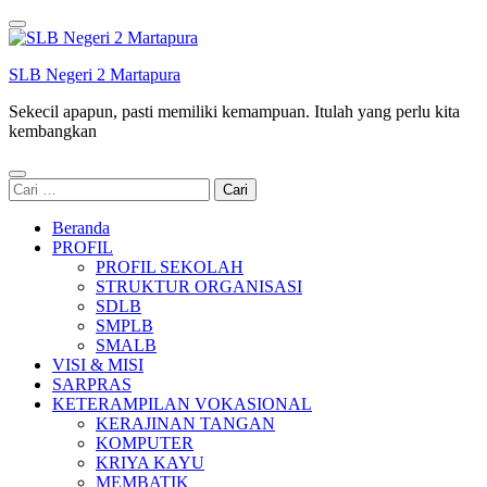
Lompat
ke
konten
SLB Negeri 2 Martapura
(Tekan
Enter)
Sekecil apapun, pasti memiliki kemampuan. Itulah yang perlu kita
kembangkan
Cari
untuk:
Beranda
PROFIL
PROFIL SEKOLAH
STRUKTUR ORGANISASI
SDLB
SMPLB
SMALB
VISI & MISI
SARPRAS
KETERAMPILAN VOKASIONAL
KERAJINAN TANGAN
KOMPUTER
KRIYA KAYU
MEMBATIK