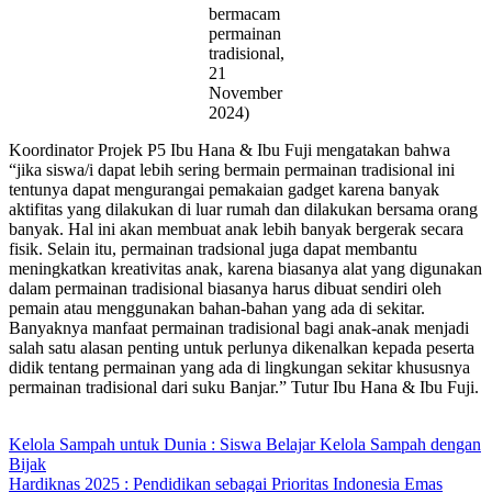
bermacam
permainan
tradisional,
21
November
2024)
Koordinator Projek P5 Ibu Hana & Ibu Fuji mengatakan bahwa
“jika siswa/i dapat lebih sering bermain permainan tradisional ini
tentunya dapat mengurangai pemakaian gadget karena banyak
aktifitas yang dilakukan di luar rumah dan dilakukan bersama orang
banyak. Hal ini akan membuat anak lebih banyak bergerak secara
fisik. Selain itu, permainan tradsional juga dapat membantu
meningkatkan kreativitas anak, karena biasanya alat yang digunakan
dalam permainan tradisional biasanya harus dibuat sendiri oleh
pemain atau menggunakan bahan-bahan yang ada di sekitar.
Banyaknya manfaat permainan tradisional bagi anak-anak menjadi
salah satu alasan penting untuk perlunya dikenalkan kepada peserta
didik tentang permainan yang ada di lingkungan sekitar khususnya
permainan tradisional dari suku Banjar.” Tutur Ibu Hana & Ibu Fuji.
Navigasi
Kelola Sampah untuk Dunia : Siswa Belajar Kelola Sampah dengan
Bijak
pos
Hardiknas 2025 : Pendidikan sebagai Prioritas Indonesia Emas