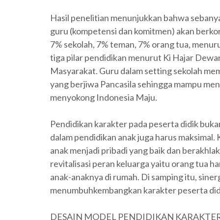
Hasil penelitian menunjukkan bahwa sebanya
guru (kompetensi dan komitmen) akan berkont
7% sekolah, 7% teman, 7% orang tua, menurut
tiga pilar pendidikan menurut Ki Hajar Dewa
Masyarakat. Guru dalam setting sekolah memi
yang berjiwa Pancasila sehingga mampu meng
menyokong Indonesia Maju.
Pendidikan karakter pada peserta didik buka
dalam pendidikan anak juga harus maksimal.
anak menjadi pribadi yang baik dan berakhla
revitalisasi peran keluarga yaitu orang tua 
anak-anaknya di rumah. Di samping itu, siner
menumbuhkembangkan karakter peserta did
DESAIN MODEL PENDIDIKAN KARAKTER