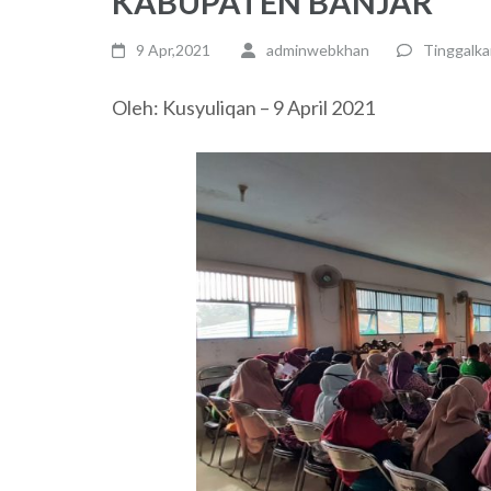
KABUPATEN BANJAR
9 Apr,2021
adminwebkhan
Tinggalk
Oleh: Kusyuliqan – 9 April 2021