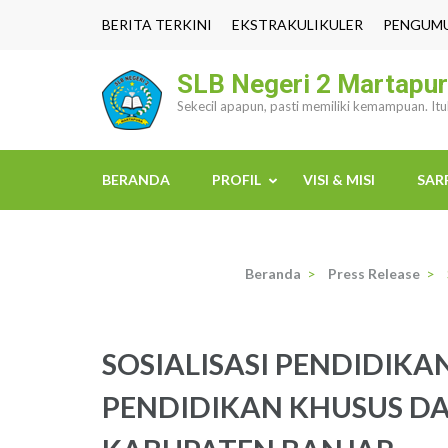
Lompat
BERITA TERKINI
EKSTRAKULIKULER
PENGUM
ke
konten
SLB Negeri 2 Martapu
(Tekan
Sekecil apapun, pasti memiliki kemampuan. It
Enter)
BERANDA
PROFIL
VISI & MISI
SAR
Beranda
>
Press Release
>
SOSIALISASI PENDIDIK
PENDIDIKAN KHUSUS DA