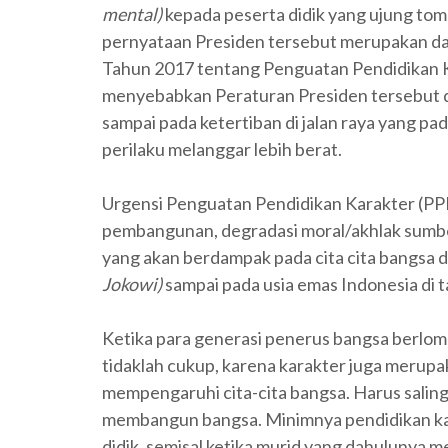
mental)
kepada peserta didik yang ujung tomb
pernyataan Presiden tersebut merupakan das
Tahun 2017 tentang Penguatan Pendidikan 
menyebabkan Peraturan Presiden tersebut dite
sampai pada ketertiban di jalan raya yang 
perilaku melanggar lebih berat.
Urgensi Penguatan Pendidikan Karakter (PPK
pembangunan, degradasi moral/akhlak sumb
yang akan berdampak pada cita cita bangsa 
Jokowi)
sampai pada usia emas Indonesia di 
Ketika para generasi penerus bangsa berlom
tidaklah cukup, karena karakter juga merupa
mempengaruhi cita-cita bangsa. Harus saling
membangun bangsa. Minimnya pendidikan ka
didik, semisal ketika murid yang dahulunya 