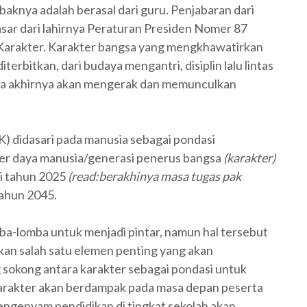
aknya adalah berasal dari guru. Penjabaran dari
ar dari lahirnya Peraturan Presiden Nomer 87
Karakter. Karakter bangsa yang mengkhawatirkan
rbitkan, dari budaya mengantri, disiplin lalu lintas
pada akhirnya akan mengerak dan memunculkan
) didasari pada manusia sebagai pondasi
er daya manusia/generasi penerus bangsa
(karakter)
di tahun 2025
(read:berakhinya masa tugas pak
tahun 2045.
ba-lomba untuk menjadi pintar, namun hal tersebut
kan salah satu elemen penting yang akan
 sokong antara karakter sebagai pondasi untuk
rakter akan berdampak pada masa depan peserta
mengenyam pendidikan di tingkat sekolah akan