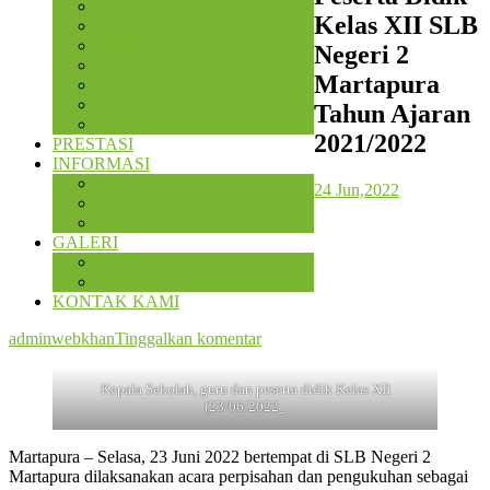
KOMPUTER
Kelas XII SLB
KRIYA KAYU
MEMBATIK
Negeri 2
SASIRANGAN
Martapura
TATA BOGA
TATA BUSANA
Tahun Ajaran
TATA RIAS
2021/2022
PRESTASI
INFORMASI
PPDB
24 Jun,2022
PUSAT SUMBER
DOWNLOAD
GALERI
FOTO
VIDEO
KONTAK KAMI
adminwebkhan
Tinggalkan komentar
Kepala Sekolah, guru dan peserta didik Kelas XII
(23/06/2022_
Martapura – Selasa, 23 Juni 2022 bertempat di SLB Negeri 2
Martapura dilaksanakan acara perpisahan dan pengukuhan sebagai