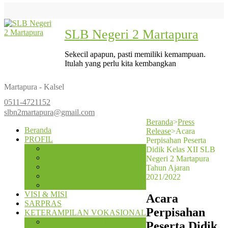
SLB Negeri 2 Martapura
Sekecil apapun, pasti memiliki kemampuan.
Itulah yang perlu kita kembangkan
Martapura - Kalsel
0511-4721152
slbn2martapura@gmail.com
Beranda
>
Press
Beranda
Release
>
Acara
PROFIL
Perpisahan Peserta
PROFIL SEKOLAH
Didik Kelas XII SLB
STRUKTUR ORGANISASI
Negeri 2 Martapura
SDLB
Tahun Ajaran
SMPLB
2021/2022
SMALB
VISI & MISI
Acara
SARPRAS
Perpisahan
KETERAMPILAN VOKASIONAL
KERAJINAN TANGAN
Peserta Didik