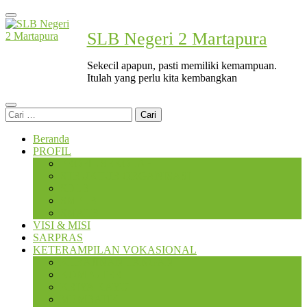
Lompat
ke
SLB Negeri 2 Martapura
konten
(Tekan
Enter)
Sekecil apapun, pasti memiliki kemampuan.
Itulah yang perlu kita kembangkan
Cari
untuk:
Beranda
PROFIL
PROFIL SEKOLAH
STRUKTUR ORGANISASI
SDLB
SMPLB
SMALB
VISI & MISI
SARPRAS
KETERAMPILAN VOKASIONAL
KERAJINAN TANGAN
KOMPUTER
KRIYA KAYU
MEMBATIK