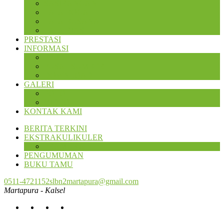
SASIRANGAN
TATA BOGA
TATA BUSANA
TATA RIAS
PRESTASI
INFORMASI
PPDB
PUSAT SUMBER
DOWNLOAD
GALERI
FOTO
VIDEO
KONTAK KAMI
BERITA TERKINI
EKSTRAKULIKULER
PRAMUKA
PENGUMUMAN
BUKU TAMU
0511-4721152
slbn2martapura@gmail.com
Martapura - Kalsel