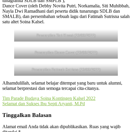
tunagrahita SDLB dan SMPLB ),
Dance Cover (oleh Debby Novita Putri, Norkamalia, Siti Muhibbah,
Nayla Dwi Ramadhani dari peserta didik tunarungu SDLB dan
SMALB), dan persembahan sebuah lagu dari Fatimah Sutrisna salah
satu altet Soina Kalsel.
Penampilan Tari Kreasi (23/06/2022)
Penampilan Dance Cover (23/06/2022)
Penampilan Fatimah Sutrisna (23/06/2022)
Alhamdulillah, selamat belajar ditempat yang baru untuk alumni,
selamat berprestasi dan semoga tercapai cita-citanya.
Navigasi
Tim Parade Budaya Soina Kontingen Kalsel 2022
Selamat dan Sukses Ibu Septi Aryanti, M.Pd
pos
Tinggalkan Balasan
Alamat email Anda tidak akan dipublikasikan.
Ruas yang wajib
ditandai
*