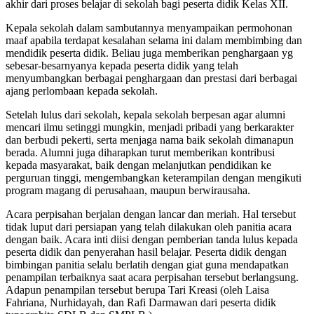
akhir dari proses belajar di sekolah bagi peserta didik Kelas XII.
Kepala sekolah dalam sambutannya menyampaikan permohonan
maaf apabila terdapat kesalahan selama ini dalam membimbing dan
mendidik peserta didik. Beliau juga memberikan penghargaan yg
sebesar-besarnyanya kepada peserta didik yang telah
menyumbangkan berbagai penghargaan dan prestasi dari berbagai
ajang perlombaan kepada sekolah.
Setelah lulus dari sekolah, kepala sekolah berpesan agar alumni
mencari ilmu setinggi mungkin, menjadi pribadi yang berkarakter
dan berbudi pekerti, serta menjaga nama baik sekolah dimanapun
berada. Alumni juga diharapkan turut memberikan kontribusi
kepada masyarakat, baik dengan melanjutkan pendidikan ke
perguruan tinggi, mengembangkan keterampilan dengan mengikuti
program magang di perusahaan, maupun berwirausaha.
Acara perpisahan berjalan dengan lancar dan meriah. Hal tersebut
tidak luput dari persiapan yang telah dilakukan oleh panitia acara
dengan baik. Acara inti diisi dengan pemberian tanda lulus kepada
peserta didik dan penyerahan hasil belajar. Peserta didik dengan
bimbingan panitia selalu berlatih dengan giat guna mendapatkan
penampilan terbaiknya saat acara perpisahan tersebut berlangsung.
Adapun penampilan tersebut berupa Tari Kreasi (oleh Laisa
Fahriana, Nurhidayah, dan Rafi Darmawan dari peserta didik