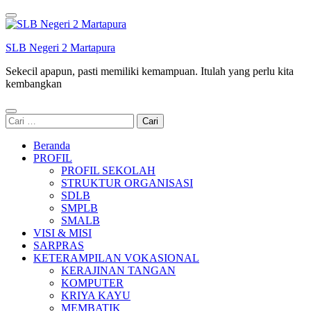
Lompat
ke
konten
SLB Negeri 2 Martapura
(Tekan
Enter)
Sekecil apapun, pasti memiliki kemampuan. Itulah yang perlu kita
kembangkan
Cari
untuk:
Beranda
PROFIL
PROFIL SEKOLAH
STRUKTUR ORGANISASI
SDLB
SMPLB
SMALB
VISI & MISI
SARPRAS
KETERAMPILAN VOKASIONAL
KERAJINAN TANGAN
KOMPUTER
KRIYA KAYU
MEMBATIK