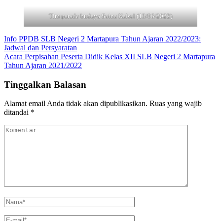
Tim parade budaya Soina Kalsel (13/06/2022)
Navigasi
Info PPDB SLB Negeri 2 Martapura Tahun Ajaran 2022/2023:
Jadwal dan Persyaratan
pos
Acara Perpisahan Peserta Didik Kelas XII SLB Negeri 2 Martapura
Tahun Ajaran 2021/2022
Tinggalkan Balasan
Alamat email Anda tidak akan dipublikasikan.
Ruas yang wajib
ditandai
*
Komentar
Nama
*
E-