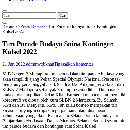
Cari
untuk:
Beranda
>
Press Release
>
Tim Parade Budaya Soina Kontingen
Kalsel 2022
Tim Parade Budaya Soina Kontingen
Kalsel 2022
21 Jun,2022
adminwebkhan
Tinggalkan komentar
SLB Negeri 2 Martapura turut serta dalam tim parade budaya yang
akan tampil di ajang Pekan Special Olympic Nasional (Pesonas)
Semarang pada tanggal 3 s.d. 9 Juli 2022. Adapun perwakilan dari
SLBN 2 Martapura sebanyak 3 orang peserta didik. Tim parade
budaya menampilkan Tarian Kilau Borneo, tarian tersebut memiliki
koreografi yg dibuat oleh guru SLBN 2 Martapura, Bu Saimah,
S.Pd dan Bu Mellyanti, S.Pd. Tari kilau borneo merupakan tari
kreasi baru yang merupakan perpaduan antara dua unsur
kebudayaan yang ada di Kalimantan Selatan, yaitu kebudayaan
Banjar dan kebudayaan Dayak Meratus. Selamat dan sukses untuk
tim parade budaya dan kontingen atlet Soina Kalsel.