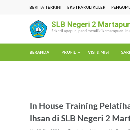
Lompat
BERITA TERKINI
EKSTRAKULIKULER
PENGUM
ke
konten
SLB Negeri 2 Martapu
(Tekan
Sekecil apapun, pasti memiliki kemampuan. It
Enter)
BERANDA
PROFIL
VISI & MISI
SAR
In House Training Pelati
Ihsan di SLB Negeri 2 Mar