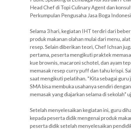
Head Chef di Topi Culinary Agent dan kons
Perkumpulan Pengusaha Jasa Boga Indonesia
Selama 3 hari, kegiatan IHT terdiri dari beber
produk makanan olahan mulai dari menu, ala
resep. Selain diberikan teori, Chef Ichsan j
pertama, peserta mengikuti praktek memasak
kue brownis, macaroni schotel, dan ayam tepu
memasak resep curry puff dan tahu krispi.
saat mengikuti pelatihan. “Kita sebagai guru j
SMA bisa membuka usahanya sendiri denga
memasak yang diajarkan selama di sekolah” uj
Setelah menyelesaikan kegiatan ini, guru di
kepada peserta didik mengenai produk makan
peserta didik setelah menyelesaikan pendidik