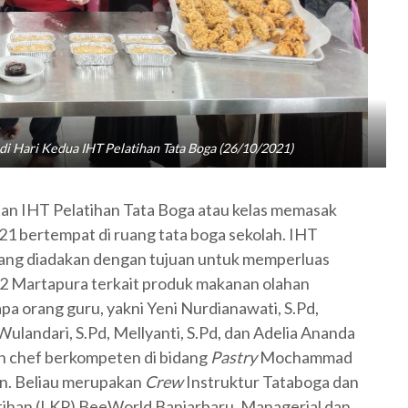
di Hari Kedua IHT Pelatihan Tata Boga (26/10/2021)
n IHT Pelatihan Tata Boga atau kelas memasak
021 bertempat di ruang tata boga sekolah. IHT
ang diadakan dengan tujuan untuk memperluas
2 Martapura terkait produk makanan olahan
apa orang guru, yakni Yeni Nurdianawati, S.Pd,
Wulandari, S.Pd, Mellyanti, S.Pd, dan Adelia Ananda
an chef berkompeten di bidang
Pastry
Mochammad
an. Beliau merupakan
Crew
Instruktur Tataboga dan
tihan (LKP) BeeWorld Banjarbaru, Managerial dan