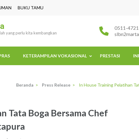
UMAN
BUKU TAMU
ra
0511-4721
ulah yang perlu kita kembangkan
slbn2mart
PRAS
KETERAMPILAN VOKASIONAL
PRESTASI
IN
Beranda
>
Press Release
>
In House Training Pelatihan T
han Tata Boga Bersama Chef
tapura