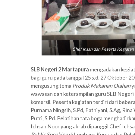
Chef Ihsan dan Peserta Kegiatan 
SLB Negeri 2 Martapura
mengadakan kegiata
bagi guru pada tanggal 25 s.d. 27 Oktober 2
mengusung tema
Produk Makanan Olahan
y
wawasan dan keterampilan guru SLB Negeri 
komersil. Peserta kegiatan terdiri dari beber
Purnama Ningsih, S.Pd, Fathiyani, S.Ag, Rina 
Putri, S.Pd. Pelatihan tata boga menghadirk
Ichsan Noor yang akrab dipanggil Chef Ichs
Public Speaking
di Lembaga Kursus dan Pela