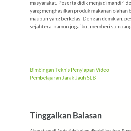
masyarakat. Peserta didik menjadi mandiri 
yang menghasilkan produk makanan olahan 
maupun yang berkelas. Dengan demikian, pese
sejahtera, namun juga ikut memberi sumbang
Navigasi
Bimbingan Teknis Penyiapan Video
Pembelajaran Jarak Jauh SLB
pos
Tinggalkan Balasan
Alamat email Anda tidak akan dipublikasikan.
Ruas