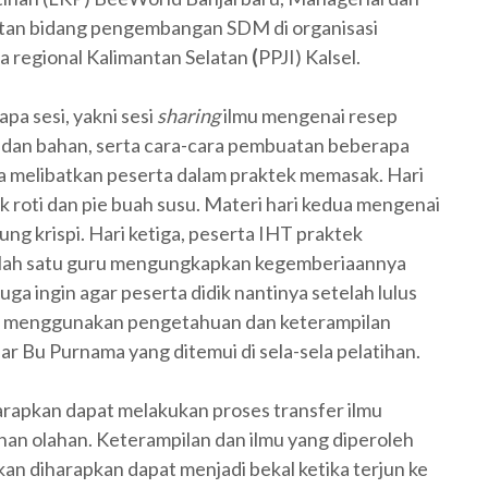
ultan bidang pengembangan SDM di organisasi
 regional Kalimantan Selatan
(
PPJI) Kalsel.
apa sesi, yakni sesi
sharing
ilmu mengenai resep
t dan bahan, serta cara-cara pembuatan beberapa
uga melibatkan peserta dalam praktek memasak. Hari
 roti dan pie buah susu. Materi hari kedua mengenai
ng krispi. Hari ketiga, peserta IHT praktek
 Salah satu guru mengungkapkan kegemberiaannya
uga ingin agar peserta didik nantinya setelah lulus
n menggunakan pengetahuan dan keterampilan
ar Bu Purnama yang ditemui di sela-sela pelatihan.
harapkan dapat melakukan proses transfer ilmu
an olahan. Keterampilan dan ilmu yang diperoleh
an diharapkan dapat menjadi bekal ketika terjun ke