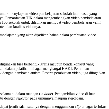
ntuk menyiapkan video pembelajaran sekolah luar biasa, yang
ainnya. Pemanfaatan TIK dalam mengembangkan video pembelajaran
ri 100 sekolah untuk dilatihkan membuat video pembelajaran yang
nten dan kualitas videonya.
embelajaran yang akan dijadikan bahan dalam pembuatan video
 digunakan bisa berbentuk grafis maupun benda konkret yang
nkan dalam pelatihan ini agar menghargai HAKI. Pemilihan
nak dengan hambatan autism. Peserta pembuatan video juga diingatkan
 selama di dalam ruangan (
in door
). Pengambilan video di luar
ntu dengan
reflector
pada umumnya maupun sterofoam.
didapat jernih salah satunya dengan menggunakan
clip on
agar terfokus