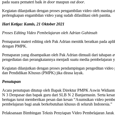
pada suara pemateri baik
in door
maupun
out door
.
Kegiatan dilanjutkan dengan proses pengambilan video oleh masing-m
perlengkapan engambilan video yang sudah difasilitasi oleh panitia.
Hari Ketiga: Kamis, 21 Oktober 2021
Proses Editing Video Pembelajaran oleh Adrian Gahinsah
Pemaparan materi editing oleh Pak Adrian menitik beratkan pada apl
dengan PMPK.
Pemaparan yang disampaikan oleh Pak Adrian dimuali dari tahapan awa
pengediatan dan perangkaiannya menjadi suatu media pembelajaran y
Kegiatan dilanjutkan dengan proses pendampingan pengeditan video p
dan Pendidikan Khusus (PMPK) jika dirasa layak.
Penutupan
Acara penutupan ditutup oleh Bapak Direktur PMPK Aswin Widianto se
N 3 Denpasar dan bapak guru dari SLB N 2 Banjarmasin. Serta kesan 
bertugas turut memberikan pesan dan kesan “Asumsikan video pembela
pembelajaran bagi anak berkebutuhan khusus di seluruh Indonesia.”
Pelaksanaan Bimbingan Teknis Penyiapan Video Pembelajaran Jarak 