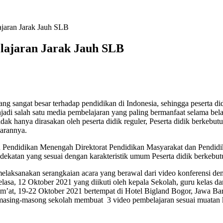
jaran Jarak Jauh SLB
lajaran Jarak Jauh SLB
angat besar terhadap pendidikan di Indonesia, sehingga peserta didi
adi salah satu media pembelajaran yang paling bermanfaat selama belaj
idak hanya dirasakan oleh peserta didik reguler, Peserta didik berkeb
jarannya.
 dan Pendidikan Menengah Direktorat Pendidikan Masyarakat dan Pen
endekatan yang sesuai dengan karakteristik umum Peserta didik berke
laksanakan serangkaian acara yang berawal dari video konferensi d
lasa, 12 Oktober 2021 yang diikuti oleh kepala Sekolah, guru kelas d
m’at, 19-22 Oktober 2021 bertempat di Hotel Bigland Bogor, Jawa Bara
masing-masong sekolah membuat 3 video pembelajaran sesuai muatan k