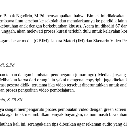
r. Bapak Ngadirin, M.Pd menyampaikan bahwa Bimtek ini dilaksakan u
i membawa ilmu tersebut ke sekolah dan menularkannya ke pendidik l
kebutuhan anak dengan berkebutuhan khusus. Acara ini dihadiri 67 da
 unggah, akan melewati proses kurasi terlebih dulu untuk kelayalan ko
s-garis besar media (GBIM), Jabara Materi (JM) dan Skenario Video P
di, S.Pd
teman teman dengan hambatan pendnegaran (tunarungu). Media ajaryang
elibatkan karya dari orang lain yakni mengenai copyright juga diteka
si peserta didik, terutama jika video tersebut diperuntukkan untuk a
n proses pengeditan video pembelajaran.
nto, S.TR.SN
ahaya sangat mempengaruhi proses pembuatan video dengan green screen
g ada agar tidak menimbulkan banyak bayangan, namun masih bisa diba
atihan kali ini, serangakaian tips diberikan agar rekaman audio yang 