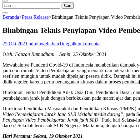
Cari
untuk:
Beranda
>
Press Release
>
Bimbingan Teknis Penyiapan Video Pembela
Bimbingan Teknis Penyiapan Video Pembe
25 Okt,2021
adminwebkhan
Tinggalkan komentar
Oleh: Fauzan Ramadhani – Senin, 25 Oktober 2
021
Mewabahnya Pandemi Covid-19 di Indonesia memberikan dampak yang s
jauh dari rumah. Video Pembelajaran yang menarik dan interaktif menj
seefisien mungkin untuk mudah dipelajari peserta didik. Dampak ini t
didik reguler, karena perlu penanganan khusus dalam proses pembela
Direktorat Jendral Pendidikan Anak Usia Dini, Pendidikan Dasar,
pembelajaran jarak jauh dengan berfokuskan pada materi ajar dan p
Direktorat Pendidikan Masyarakat dan Pendidikan Khusus (PMPK) me
Video Pembelajaran Jarak Jauh SLB Melalui media daring”,
pada Se
Penyiapan Video Pembelajaran Jarak jauh SLB”
Pada hari Selasa-Ju
dari 67 Sekolah termasuk SLB Negeri 2 Martapura, dengan harapan 
Hari Pertama: Selasa, 19 Oktober 2021