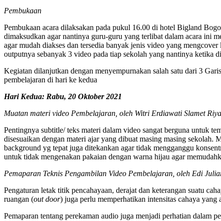
Pembukaan
Pembukaan acara dilaksakan pada pukul 16.00 di hotel Bigland Bogo
dimaksudkan agar nantinya guru-guru yang terlibat dalam acara in
agar mudah diakses dan tersedia banyak jenis video yang mengcover 
outputnya sebanyak 3 video pada tiap sekolah yang nantinya ketika di
Kegiatan dilanjutkan dengan menyempurnakan salah satu dari 3 Gari
pembelajaran di hari ke kedua
Hari Kedua: Rabu, 20 Oktober 2021
Muatan materi video Pembelajaran, oleh Witri Erdiawati Slamet Riya
Pentingnya subtitle/ teks materi dalam video sangat berguna untuk 
disesuaikan dengan materi ajar yang dibuat masing masing sekolah. M
background yg tepat juga ditekankan agar tidak mengganggu konsentra
untuk tidak mengenakan pakaian dengan warna hijau agar memudahka
Pemaparan Teknis Pengambilan Video Pembelajaran, oleh Edi Julia
Pengaturan letak titik pencahayaan, derajat dan keterangan suatu c
ruangan (
out door
) juga perlu memperhatikan intensitas cahaya yan
Pemaparan tentang perekaman audio juga menjadi perhatian dalam pel