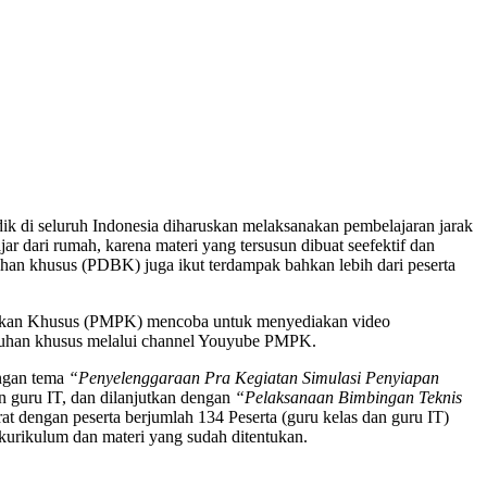
k di seluruh Indonesia diharuskan melaksanakan pembelajaran jarak
ar dari rumah, karena materi yang tersusun dibuat seefektif dan
utuhan khusus (PDBK) juga ikut terdampak bahkan lebih dari peserta
didikan Khusus (PMPK) mencoba untuk menyediakan video
butuhan khusus melalui channel Youyube PMPK.
engan tema
“Penyelenggaraan Pra Kegiatan Simulasi Penyiapan
an guru IT, dan dilanjutkan dengan
“Pelaksanaan Bimbingan Teknis
t dengan peserta berjumlah 134 Peserta (guru kelas dan guru IT)
urikulum dan materi yang sudah ditentukan.