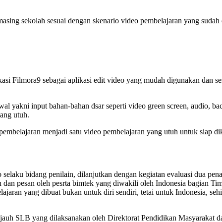
asing sekolah sesuai dengan skenario video pembelajaran yang sudah 
ikasi Filmora9 sebagai aplikasi edit video yang mudah digunakan dan
l yakni input bahan-bahan dsar seperti video green screen, audio, bac
ang utuh.
embelajaran menjadi satu video pembelajaran yang utuh untuk siap dik
laku bidang penilain, dilanjutkan dengan kegiatan evaluasi dua penam
dan pesan oleh pesrta bimtek yang diwakili oleh Indonesia bagian Tim
jaran yang dibuat bukan untuk diri sendiri, tetai untuk Indonesia, s
jauh SLB yang dilaksanakan oleh Direktorat Pendidikan Masyarakat d