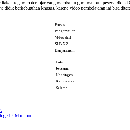
yediakan ragam materi ajar yang membantu guru maupun peserta didik 
ta didik berkebutuhan khusus, karena video pembelajaran ini bisa dit
Proses
Pengambilan
Video dari
SLB N 2
Banjarmasin
Foto
bersama
Kontingen
Kalimantan
Selatan
A
Negeri 2 Martapura