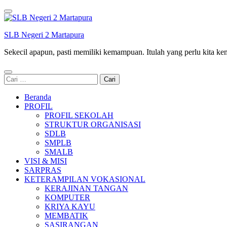
Lompat
ke
konten
SLB Negeri 2 Martapura
(Tekan
Enter)
Sekecil apapun, pasti memiliki kemampuan. Itulah yang perlu kita k
Cari
untuk:
Beranda
PROFIL
PROFIL SEKOLAH
STRUKTUR ORGANISASI
SDLB
SMPLB
SMALB
VISI & MISI
SARPRAS
KETERAMPILAN VOKASIONAL
KERAJINAN TANGAN
KOMPUTER
KRIYA KAYU
MEMBATIK
SASIRANGAN