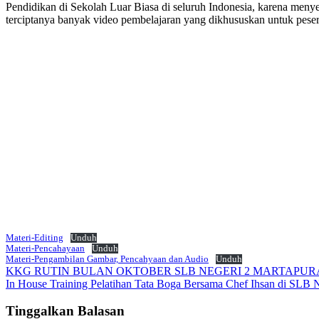
Pendidikan di Sekolah Luar Biasa di seluruh Indonesia, karena men
terciptanya banyak video pembelajaran yang dikhususkan untuk peser
Materi-Editing
Unduh
Materi-Pencahayaan
Unduh
Materi-Pengambilan Gambar, Pencahyaan dan Audio
Unduh
Navigasi
KKG RUTIN BULAN OKTOBER SLB NEGERI 2 MARTAPUR
In House Training Pelatihan Tata Boga Bersama Chef Ihsan di SLB 
pos
Tinggalkan Balasan