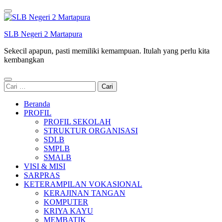
Lompat
ke
konten
SLB Negeri 2 Martapura
(Tekan
Enter)
Sekecil apapun, pasti memiliki kemampuan. Itulah yang perlu kita
kembangkan
Cari
untuk:
Beranda
PROFIL
PROFIL SEKOLAH
STRUKTUR ORGANISASI
SDLB
SMPLB
SMALB
VISI & MISI
SARPRAS
KETERAMPILAN VOKASIONAL
KERAJINAN TANGAN
KOMPUTER
KRIYA KAYU
MEMBATIK