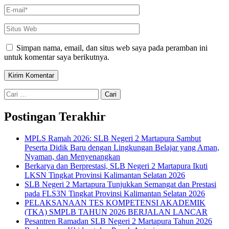
E-
mail
*
Situs
Web
Simpan nama, email, dan situs web saya pada peramban ini
untuk komentar saya berikutnya.
Cari
untuk:
Postingan Terakhir
MPLS Ramah 2026: SLB Negeri 2 Martapura Sambut
Peserta Didik Baru dengan Lingkungan Belajar yang Aman,
Nyaman, dan Menyenangkan
Berkarya dan Berprestasi, SLB Negeri 2 Martapura Ikuti
LKSN Tingkat Provinsi Kalimantan Selatan 2026
SLB Negeri 2 Martapura Tunjukkan Semangat dan Prestasi
pada FLS3N Tingkat Provinsi Kalimantan Selatan 2026
PELAKSANAAN TES KOMPETENSI AKADEMIK
(TKA) SMPLB TAHUN 2026 BERJALAN LANCAR
Pesantren Ramadan SLB Negeri 2 Martapura Tahun 2026