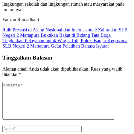
lingkungan sekolah dan lingkungan rumah atau masyarakat pada
umumnya.
Fauzan Ramadhani
Navigasi
Raih Prestasi di Ajang Nasional dan Internasional: Zahra dari SLB
Negeri 2 Martapura Buktikan Bakat di Bidang Tata Boga
pos
Tingkatkan Pelayanan untuk Warga Tuli, Polres Banjar Kerjasama
SLB Negeri 2 Martapura Gelar Pelatihan Bahasa Isyarat
Tinggalkan Balasan
Alamat email Anda tidak akan dipublikasikan.
Ruas yang wajib
ditandai
*
Komentar
Nama
*