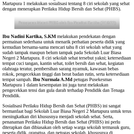
Martapura 1 melakukan sosialisasi tentang 8 ciri sekolah yang sehat
dengan menerapkan Perilaku Hidup Bersih dan Sehat (PHBS).
Pemaparan Materi PHBS oleh Ibu Nandini Kartika (7/10/22)
Ibu Nadini Kartika, S.KM
melakukan pendekatan dengan
permainan sederhana untuk menarik perhatian peserta didik yang
kemudian bersama-sama mencari tahu 8 ciri sekolah sehat yang
sudah tampak maupun belum tampak pada Sekolah Luar Biasa
Negeri 2 Martapura. 8 ciri sekolah sehat tersebut yakni; ketersediaan
tempat cuci tangan, kantin sehat, toilet bersih dan sehat, kegiatan
olahraga teratur, pembersihan sarang nyamuk, kawasan bebas
rokok, pengecekkan tinggi dan berat badan rutin, serta ketersediaan
tempat sampah.
Ibu Nurmala A.Md
petugas Pusekesmas
Martapura 1 dalam kesempatan ini juga turut melakukan
pengecekkan tensi dan gula darah terhadap Pendidik dan Tenaga
Pendidik.
Sosialisasi Perilaku Hidup Bersih dan Sehat (PHBS) ini sangat
bermanfaat bagi Sekolah Luar Biasa Negeri 2 Martapura untuk terus
meningkatkan diri khususnya menjadi sekolah sehat. Serta,
penanaman Perilaku Hidup Bersih dan Sehat (PHBS) ini perlu
diterapkan dan dibiasakan oleh setiap warga sekolah termasuk guru,
peserta didik, orangtua, dan petugas sekolah, khususnya di