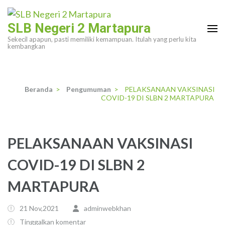
Lompat
ke
SLB Negeri 2 Martapura
konten
Sekecil apapun, pasti memiliki kemampuan. Itulah yang perlu kita
(Tekan
kembangkan
Enter)
Beranda
>
Pengumuman
>
PELAKSANAAN VAKSINASI
COVID-19 DI SLBN 2 MARTAPURA
PELAKSANAAN VAKSINASI
COVID-19 DI SLBN 2
MARTAPURA
21 Nov,2021
adminwebkhan
Tinggalkan komentar