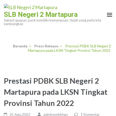
Lompat
ke
SLB Negeri 2 Martapura
konten
Sekecil apapun, pasti memiliki kemampuan. Itulah yang perlu kita
(Tekan
kembangkan
Enter)
Beranda
>
Press Release
>
Prestasi PDBK SLB Negeri 2
Martapura pada LKSN Tingkat Provinsi Tahun 2022
Prestasi PDBK SLB Negeri 2
Martapura pada LKSN Tingkat
Provinsi Tahun 2022
25 Agu,2022
adminwebkhan
1 Komentar