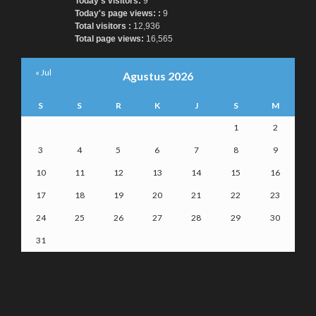
Today's visitors:
9
Today's page views: :
9
Total visitors :
12,936
Total page views:
16,565
« Jul
Agustus 2026
S
S
R
K
J
S
M
1
2
3
4
5
6
7
8
9
10
11
12
13
14
15
16
17
18
19
20
21
22
23
24
25
26
27
28
29
30
31