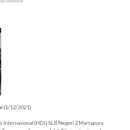
kan komentar
al (1/12/2021)
as Internasional (HDI) SLB Negeri 2 Martapura