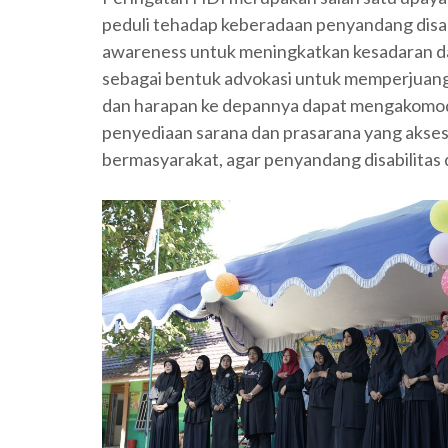
peduli tehadap keberadaan penyandang disab
awareness untuk meningkatkan kesadaran d
sebagai bentuk advokasi untuk memperjuangk
dan harapan ke depannya dapat mengakomoda
penyediaan sarana dan prasarana yang akse
bermasyarakat, agar penyandang disabilitas 