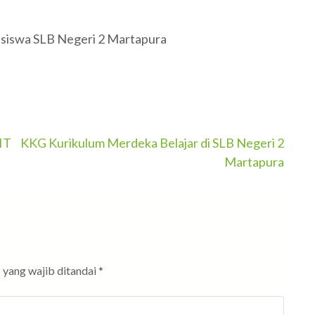
i siswa SLB Negeri 2 Martapura
IT
KKG Kurikulum Merdeka Belajar di SLB Negeri 2
Martapura
 yang wajib ditandai
*