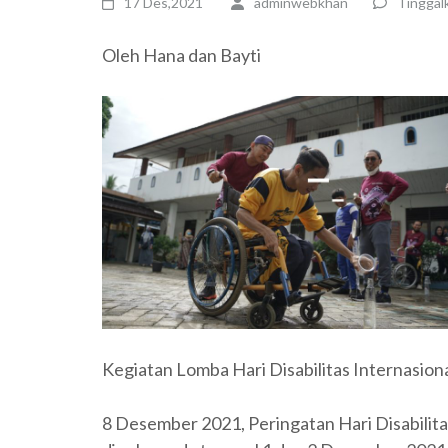
17 Des,2021
adminwebkhan
Tinggal
Oleh Hana dan Bayti
Kegiatan Lomba Hari Disabilitas Internasion
8 Desember 2021, Peringatan Hari Disabilit