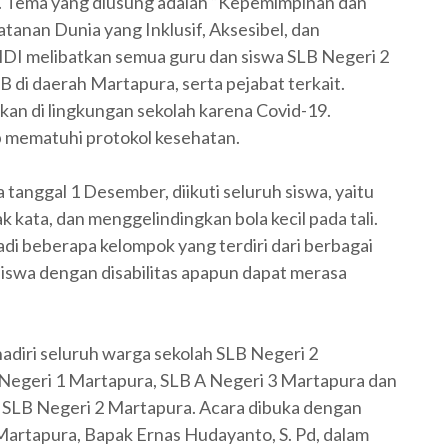
1. Tema yang diusung adalah “Kepemimpinan dan
tanan Dunia yang Inklusif, Aksesibel, dan
HDI melibatkan semua guru dan siswa SLB Negeri 2
di daerah Martapura, serta pejabat terkait.
kan di lingkungan sekolah karena Covid-19.
p mematuhi protokol kesehatan.
tanggal 1 Desember, diikuti seluruh siswa, yaitu
 kata, dan menggelindingkan bola kecil pada tali.
adi beberapa kelompok yang terdiri dari berbagai
 siswa dengan disabilitas apapun dapat merasa
adiri seluruh warga sekolah SLB Negeri 2
Negeri 1 Martapura, SLB A Negeri 3 Martapura dan
tar SLB Negeri 2 Martapura. Acara dibuka dengan
Martapura, Bapak Ernas Hudayanto, S. Pd, dalam