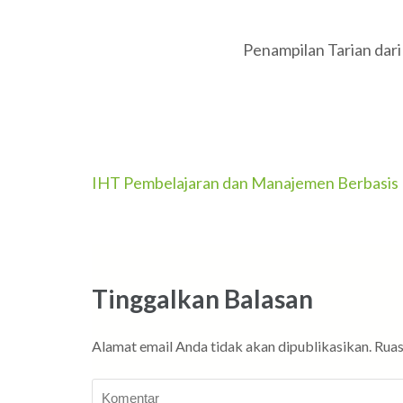
Penampilan Tarian dar
Navigasi
IHT Pembelajaran dan Manajemen Berbasis 
pos
Tinggalkan Balasan
Alamat email Anda tidak akan dipublikasikan.
Ruas
Komentar