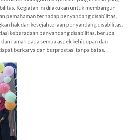
ilitas. Kegiatan ini dilakukan untuk membangun
an pemahaman terhadap penyandang disabilitas,
an hak dan kesejahteraan penyandang disabilitas,
si keberadaan penyandang disabilitas, berupa
s dan ramah pada semua aspek kehidupan dan
dapat berkarya dan berprestasi tanpa batas.