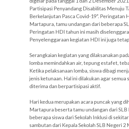
digelar pada tanggal 1 dan 2 Desember 202
Partisipasi Penyandang Disabilitas Menuju Ta
Berkelanjutan Pasca Covid-19”. Peringatan 
Martapura, tamu undangan dari beberapa SLB 
Peringatan HDI tahun ini masih diselenggara
Penyelenggaraan kegiatan HDI ini juga teta
Serangkaian kegiatan yang dilaksanakan pada 
lomba memindahkan air, tepung estafet, tebak
Ketika pelaksanaan lomba, siswa dibagi menj
jenis ketunaan. Hal ini dilakukan agar semua
diterima dan berpartisipasi aktif.
Hari kedua merupakan acara puncak yang dih
Martapura beserta tamu undangan dari SLB 
beberapa siswa dari Sekolah Inklusi di seki
sambutan dari Kepala Sekolah SLB Negeri 2 