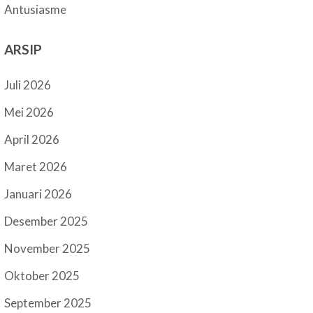
Antusiasme
ARSIP
Juli 2026
Mei 2026
April 2026
Maret 2026
Januari 2026
Desember 2025
November 2025
Oktober 2025
September 2025