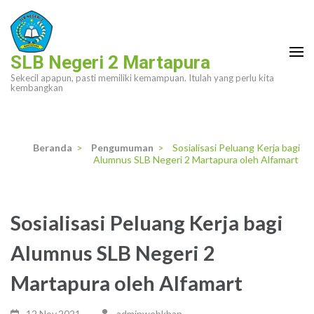
Lompat
ke
konten
SLB Negeri 2 Martapura
(Tekan
Sekecil apapun, pasti memiliki kemampuan. Itulah yang perlu kita
Enter)
kembangkan
Beranda
>
Pengumuman
>
Sosialisasi Peluang Kerja bagi
Alumnus SLB Negeri 2 Martapura oleh Alfamart
Sosialisasi Peluang Kerja bagi
Alumnus SLB Negeri 2
Martapura oleh Alfamart
12 Nov,2021
adminwebkhan