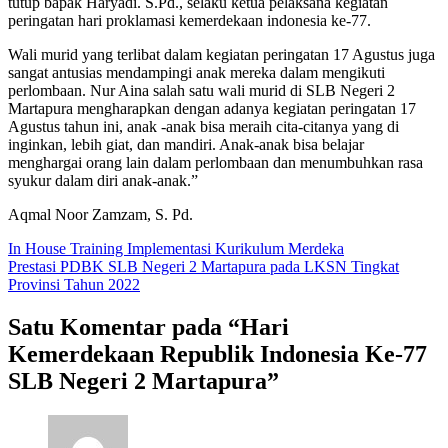
tutup bapak Haryadi. S.Pd., selaku ketua pelaksana kegiatan
peringatan hari proklamasi kemerdekaan indonesia ke-77.
Wali murid yang terlibat dalam kegiatan peringatan 17 Agustus juga
sangat antusias mendampingi anak mereka dalam mengikuti
perlombaan. Nur Aina salah satu wali murid di SLB Negeri 2
Martapura mengharapkan dengan adanya kegiatan peringatan 17
Agustus tahun ini, anak -anak bisa meraih cita-citanya yang di
inginkan, lebih giat, dan mandiri. Anak-anak bisa belajar
menghargai orang lain dalam perlombaan dan menumbuhkan rasa
syukur dalam diri anak-anak.”
Aqmal Noor Zamzam, S. Pd.
Navigasi
In House Training Implementasi Kurikulum Merdeka
Prestasi PDBK SLB Negeri 2 Martapura pada LKSN Tingkat
pos
Provinsi Tahun 2022
Satu Komentar pada “Hari
Kemerdekaan Republik Indonesia Ke-77
SLB Negeri 2 Martapura”