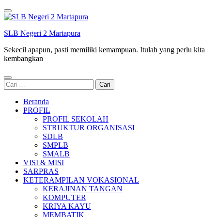
Lompat
ke
konten
SLB Negeri 2 Martapura
(Tekan
Enter)
Sekecil apapun, pasti memiliki kemampuan. Itulah yang perlu kita
kembangkan
Cari
untuk:
Beranda
PROFIL
PROFIL SEKOLAH
STRUKTUR ORGANISASI
SDLB
SMPLB
SMALB
VISI & MISI
SARPRAS
KETERAMPILAN VOKASIONAL
KERAJINAN TANGAN
KOMPUTER
KRIYA KAYU
MEMBATIK