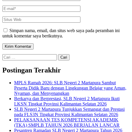
E-
mail
*
Situs
Web
Simpan nama, email, dan situs web saya pada peramban ini
untuk komentar saya berikutnya.
Cari
untuk:
Postingan Terakhir
MPLS Ramah 2026: SLB Negeri 2 Martapura Sambut
Peserta Didik Baru dengan Lingkungan Belajar yang Aman,
Nyaman, dan Menyenangkan
Berkarya dan Berprestasi, SLB Negeri 2 Martapura Ikuti
LKSN Tingkat Provinsi Kalimantan Selatan 2026
SLB Negeri 2 Martapura Tunjukkan Semangat dan Prestasi
pada FLS3N Tingkat Provinsi Kalimantan Selatan 2026
PELAKSANAAN TES KOMPETENSI AKADEMIK
(TKA) SMPLB TAHUN 2026 BERJALAN LANCAR
Pesantren Ramadan SLB Negeri 2 Martapura Tahun 2026