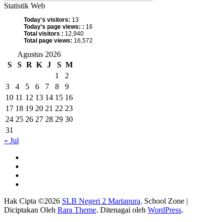
Statistik Web
Today's visitors:
13
Today's page views: :
16
Total visitors :
12,940
Total page views:
16,572
Agustus 2026
S
S
R
K
J
S
M
1
2
3
4
5
6
7
8
9
10
11
12
13
14
15
16
17
18
19
20
21
22
23
24
25
26
27
28
29
30
31
« Jul
Hak Cipta ©2026
SLB Negeri 2 Martapura
.
School Zone |
Diciptakan Oleh
Rara Theme
. Ditenagai oleh
WordPress
.