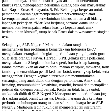
pada umumnya. “Diluar masih banyak anak-anak berkebutuhan
khusus yang mendapatkan perlakuan kurang baik dari masyarakat”,
kata Bapak Ernas Hudayanto, S. Pd. Beliau juga berpesan untuk
pemerintah daerah agar memperhatikan perkembangan atau
kesempatan anak-anak berkebutuhan khusus terutama di bidang
lapangan pekerjaan. “Mari kita berjuang bersama-sama untuk
memberikan kesempatan seluas-luasnya kepada anak-anak
berkebutuhan khusus”, tutup bapak Ernes dalam wawancara singkat
nya.
Selanjutnya, SLB Negeri 2 Martapura dalam rangka ikut
memeriahkan hari proklamasi kemerdekaan Indonesia ke-77
mengadakan serangkaian kegiatan perlombaan yang dipandu guru
SLB serta orangtua siswa. Haryadi, S.Pd. ,selaku ketua pelaksana
mengatakan ada 8 kegiatan lomba seperti, lomba balap karung,
lomba memasukkan air dalam botol, makan kerupuk, mewarna, tarik
tambang, memasukkan pensil kedalam botol, menangkap belut, serta
menggambar. Dengan kegiatan tersebut kita menumbuhkan
semangat juang anak didik kita dengan perlombaan. Anak-anak
bersaing, menumbuhkan kreativitas, mandiri, berani dan menapilkan
potensi diri didepan orang banyak. Kegiatan tidak hanya untuk
anak-anak didik di SLB Negeri 2 Martapura tetapi perlombaan juga
di siapkan untuk orang tua siswa. Dengan harapan dari kegiatan
perlombaan hubungan orang tua dan seluruh keluarga besar SLB
Negeri 2 Martapura lebih rukun dan mempererat tali silaturahmi,