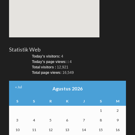
Statistik Web
Today's visitors:
4
Today's page views: :
4
Total visitors :
12,921
Total page views:
16,549
« Jul
Agustus 2026
S
S
R
K
J
S
M
1
2
3
4
5
6
7
8
9
10
11
12
13
14
15
16