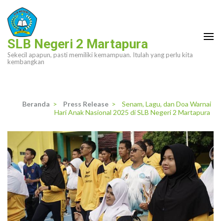
Lompat
ke
konten
SLB Negeri 2 Martapura
(Tekan
Sekecil apapun, pasti memiliki kemampuan. Itulah yang perlu kita
Enter)
kembangkan
Beranda
>
Press Release
>
Senam, Lagu, dan Doa Warnai
Hari Anak Nasional 2025 di SLB Negeri 2 Martapura