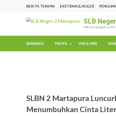
Lompat
BERITA TERKINI
EKSTRAKULIKULER
PENGUM
ke
konten
SLB Neger
(Tekan
Sekecil apapun, past
Enter)
BERANDA
PROFIL
VISI & MISI
SAR
SLBN 2 Martapura Luncur
Menumbuhkan Cinta Litera