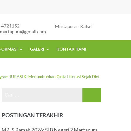
-4721152
Martapura - Kalsel
2martapura@gmail.com
FORMASI
GALERI
KONTAK KAMI
gram JURASIK: Menumbuhkan Cinta Literasi Sejak Dini
Cari
untuk:
POSTINGAN TERAKHIR
MPLS Ramah 2026: SLB Negeri 2 Martapura