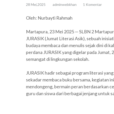
28 Mei,2025
adminwebkhan
1 Komentar
Oleh: Nurbayti Rahmah
Martapura, 23 Mei 2025 — SLBN 2 Martapur
JURASIK (Jumat Literasi Asik), sebuah inisi
budaya membaca dan menulis sejak dini di ka
perdana JURASIK yang digelar pada Jumat, 
semangat di lingkungan sekolah.
JURASIK hadir sebagai program literasi yang
sekadar membaca buku bersama, kegiatan ini j
mendongeng, bermain peran berdasarkan ce
guru dan siswa dari berbagai jenjang untuk sa