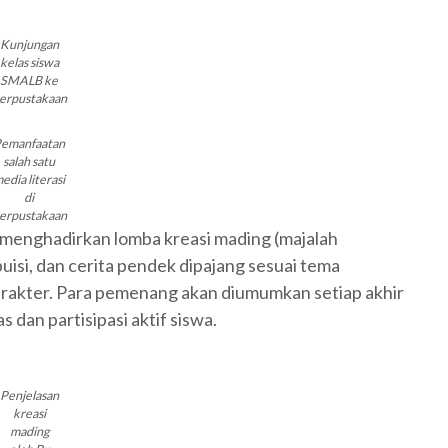
Kunjungan
kelas siswa
SMALB ke
erpustakaan
emanfaatan
salah satu
edia literasi
di
erpustakaan
menghadirkan lomba kreasi mading (majalah
puisi, dan cerita pendek dipajang sesuai tema
karakter. Para pemenang akan diumumkan setiap akhir
s dan partisipasi aktif siswa.
Penjelasan
kreasi
mading