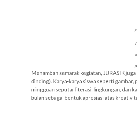
P
P
m
p
Menambah semarak kegiatan, JURASIK juga 
dinding). Karya-karya siswa seperti gambar, 
mingguan seputar literasi, lingkungan, dan 
bulan sebagai bentuk apresiasi atas kreativita