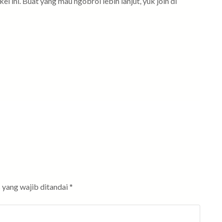
el ini. Buat yang mau ngobrol lebih lanjut, yuk join di
 yang wajib ditandai
*