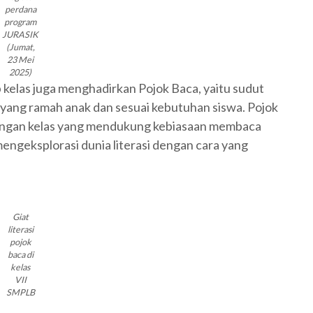
perdana
program
JURASIK
(Jumat,
23 Mei
2025)
 kelas juga menghadirkan Pojok Baca, yaitu sudut
n yang ramah anak dan sesuai kebutuhan siswa. Pojok
kungan kelas yang mendukung kebiasaan membaca
engeksplorasi dunia literasi dengan cara yang
Giat
literasi
pojok
baca di
kelas
VII
SMPLB