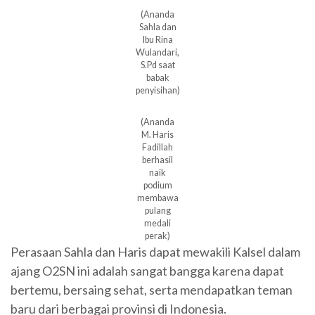
(Ananda
Sahla dan
Ibu Rina
Wulandari,
S.Pd saat
babak
penyisihan)
(Ananda
M. Haris
Fadillah
berhasil
naik
podium
membawa
pulang
medali
perak)
Perasaan Sahla dan Haris dapat mewakili Kalsel dalam
ajang O2SN ini adalah sangat bangga karena dapat
bertemu, bersaing sehat, serta mendapatkan teman
baru dari berbagai provinsi di Indonesia.