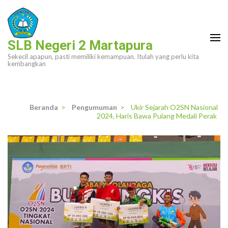
Lompat
ke
konten
SLB Negeri 2 Martapura
(Tekan
Sekecil apapun, pasti memiliki kemampuan. Itulah yang perlu kita
Enter)
kembangkan
Beranda
>
Pengumuman
>
Ukir Sejarah O2SN Nasional
2024, Haris Bawa Pulang Medali Perak