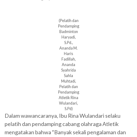
(Pelatih dan
Pendamping
Badminton
Haryadi,
S.Pd.,
Ananda M.
Haris
Fadillah,
Ananda
Syahrida
Sahla
Muhtadi,
Pelatih dan
Pendamping
Atletik Rina
Wulandari,
S.Pd)
Dalam wawancaranya, Ibu Rina Wulandari selaku
pelatih dan pendamping cabang olahraga Atletik
mengatakan bahwa “Banyak sekali pengalaman dan